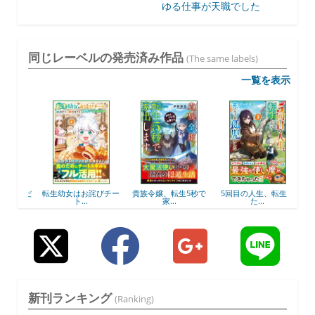
ゆる仕事が天職でした
同じレーベルの発売済み作品
(The same labels)
一覧を表示
飲んだ
転生幼女はお詫びチー
貴族令嬢、転生5秒で
5回目の人生、転生し
後
ト...
家...
た...
新刊ランキング
(Ranking)