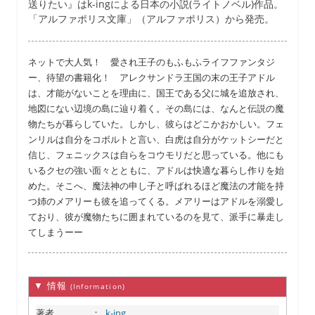
送りたい』はk-ingによる日本の小説(ライトノベル)作品。
「アルファポリス文庫」（アルファポリス）から発売。
ネットで大人気！ 愛され王子のもふもふライフファンタジ
ー、待望の書籍化！ アレクサンドラ王国の末の王子アドル
は、才能がないことを理由に、国王である父に城を追放され、
地図にない辺境の島に辿り着く。その島には、なんと伝説の魔
物たちが暮らしていた。しかし、彼らはどこかおかしい。フェ
ンリルは自分をコボルトと言い、白虎は自分がケットシーだと
信じ、フェニックスは自らをコウモリだと思っている。他にも
いるクセの強い面々とともに、アドルは快適な暮らし作りを始
めた。そこへ、魔法神の申し子と呼ばれるほど魔法の才能を持
つ姉のメアリーも彼を追ってくる。メアリーはアドルを溺愛し
ており、彼が魔物たちに囲まれているのを見て、派手に暴走し
てしまうーー
▼ 情報
(Information)
著者
：
k-ing