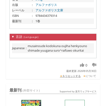
出版
：
アルファポリス
レーベル
：
アルファポリス文庫
ISBN
：
9784434379314
最新刊
：
1巻
▼ 言語
(Language)
musainoude kodokuna oujiha henkyouno
Japanese
：
shimade yuugana suro^raifuwo okuritai
0
最終更新 2026年05月30日
★
をリセットする
★
について
最新刊
(外部サイト)
Supported by 楽天ウェブサービス