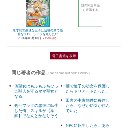
他の関連商品
も表示する
無才能で孤独な王子は辺境の島で優
雅なスローライフを送りたい
2026年06月10日
￥1540(税込)
電子書籍を表示
同じ著者の作品
(The same author's work)
偽聖女はもふもふちびっ
畑で迷子の幼女を保護し
こ獣人を守るママ聖女と
たらドリアードだった。
なる
田舎の中古物件に移住し
処刑フラグの悪役に転生
たら、なぜか幼女が住ん
した俺、スキルが【薬
でいた
師】でなんとかなりそう
NPCに転生したら、あら