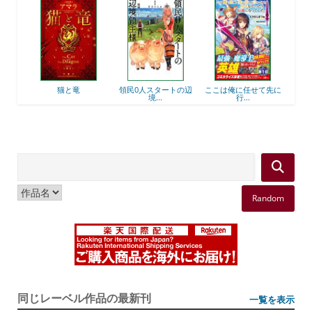
後衛
猫と竜
領民0人スタートの辺
ここは俺に任せて先に
最強
境...
行...
Random
同じレーベル作品の最新刊
一覧を表示