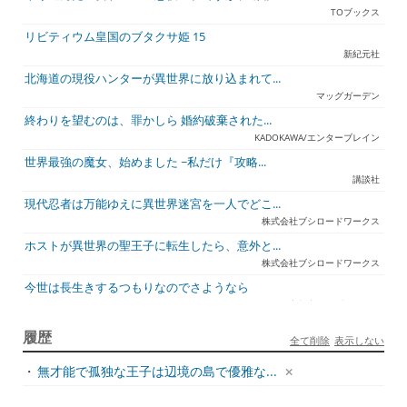
TOブックス
リビティウム皇国のブタクサ姫 15
新紀元社
北海道の現役ハンターが異世界に放り込まれて...
マッグガーデン
終わりを望むのは、罪かしら 婚約破棄された...
KADOKAWA/エンターブレイン
世界最強の魔女、始めました ~私だけ『攻略...
講談社
現代忍者は万能ゆえに異世界迷宮を一人でどこ...
株式会社ブシロードワークス
ホストが異世界の聖王子に転生したら、意外と...
株式会社ブシロードワークス
今世は長生きするつもりなのでさようなら
宇都宮ケーブルテレビ
ジュリとエレナの森の相談所 ~付与の力であ...
履歴
全て削除
表示しない
一二三書房
・
無才能で孤独な王子は辺境の島で優雅な...
天才悪女は嘘を見破る2
一迅社