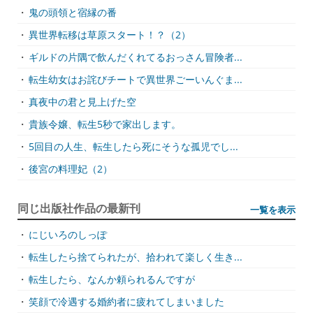
・
鬼の頭領と宿縁の番
・
異世界転移は草原スタート！？（2）
・
ギルドの片隅で飲んだくれてるおっさん冒険者...
・
転生幼女はお詫びチートで異世界ごーいんぐま...
・
真夜中の君と見上げた空
・
貴族令嬢、転生5秒で家出します。
・
5回目の人生、転生したら死にそうな孤児でし...
・
後宮の料理妃（2）
同じ出版社作品の最新刊
一覧を表示
・
にじいろのしっぽ
・
転生したら捨てられたが、拾われて楽しく生き...
・
転生したら、なんか頼られるんですが
・
笑顔で冷遇する婚約者に疲れてしまいました