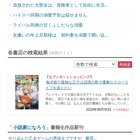
・
追放された元聖女は、冒険者として自由に生活...
・
ハイスペ同期の溺愛予告は躱せません
・
ライバル同僚の甘くふしだらな溺愛
・
女嫌いの年上旦那様は、契約妻を溺愛で囲い込...
各書店の検索結果
(外部サイト)
再検索
【セブンネットショッピング】
無才能で孤独な王子は辺境の島で優雅なスローラ
イフを送りたい
アレクサンドラ王国の末の王子アドルは、才能がないことを
理由に、国王である父に城を追放され、地図にない島に辿り
着く。その島には、なんと伝説の魔物たちが暮らしていた...
2026年08月05日
￥1540(税込)
「
小説家になろう
」書籍化作品新刊
やり込んだ乙女ゲームの悪役モブですが、断罪...