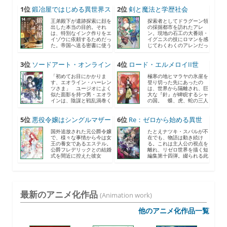
1位
鍛冶屋ではじめる異世界ス
2位
剣と魔法と学歴社会
ロ...
8 〜...
王弟殿下が遺跡探索に顔を
探索者としてドラグーン領
出した本当の目的。それ
の採掘都市を訪れたアレ
は、特別なインク作りをエ
ン。現地の石工の大番頭・
イゾウに依頼するためだっ
イグニスの技にロマンを感
た。帝国へ送る密書に使う
じてわくわくのアレンだっ
と...
た...
3位
ソードアート・オンライン
4位
ロード・エルメロイII世
2...
の...
「初めてお目にかかりま
極寒の地ヒマラヤの氷崖を
す、エオライン・ハーレン
登り切った先にあったの
ツさま」 ユージオによく
は、世界から隔離され、巨
似た面影を持つ男・エオラ
大な『針』が睥睨するシャ
インは、陰謀と戦乱渦巻く
の国。 蝶、虎、蛇の三人
《...
の...
5位
悪役令嬢はシングルマザー
6位
Re：ゼロから始める異世
に...
界...
国外追放された元公爵令嬢
たとえナツキ・スバルが不
で、様々な事情から今は女
在でも、物語は動き続け
王の養女であるエステル。
る。これは主人公の視点を
公爵フレデリックとの結婚
離れ、リゼロ世界を描く短
式を間近に控えた彼女
編集第十四弾。綴られる此
は、...
度...
最新のアニメ化作品
(Animation work)
他のアニメ化作品一覧