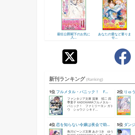
諦
無能呼ばわりされたの
最狂公爵閣下のお気に
あなたの愛など要りま
で...
入...
せ...
新刊ランキング
(Ranking)
1位
フルメタル・パニック！ F...
2位
りゅう
ファンタジア文庫 賀東 招二 四
季童子 KADOKAWAフルメタル・
パニック！ ファミリーヨン ガト
ウ ショウジ シキド...
4位
恋を知らない令嬢は夜会で助...
5位
ダンジ
角川ビーンズ文庫 あさづき ゆう