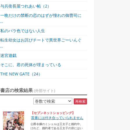
与兵衛長屋つれあい帖（2）
一晩だけの禁断の恋のはずが憧れの御曹司に
..
私のバラ色ではない人生
転生幼女はお詫びチートで異世界ごーいんぐ
..
迷宮遊戯
そこに、君の死体が埋まっている
THE NEW GATE（24）
各書店の検索結果
(外部サイト)
再検索
【セブンネットショッピング】
茶番には付き合っていられません
公爵令嬢のミシェルは王太子と婚約中。
けれど、婚約者である王太子の傍にはい