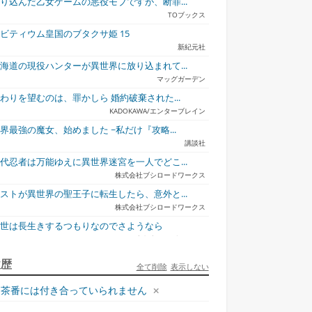
り込んだ乙女ゲームの悪役モブですが、断罪...
TOブックス
ビティウム皇国のブタクサ姫 15
新紀元社
海道の現役ハンターが異世界に放り込まれて...
マッグガーデン
わりを望むのは、罪かしら 婚約破棄された...
KADOKAWA/エンターブレイン
界最強の魔女、始めました ~私だけ『攻略...
講談社
代忍者は万能ゆえに異世界迷宮を一人でどこ...
株式会社ブシロードワークス
ストが異世界の聖王子に転生したら、意外と...
株式会社ブシロードワークス
捨てられ聖女の異世界
転校先の清楚可憐な美
鬼の花嫁
才
ご...
少...
今世は長生きするつもりなのでさようなら
宇都宮ケーブルテレビ
ュリとエレナの森の相談所 ~付与の力であ...
履歴
全て削除
表示しない
一二三書房
茶番には付き合っていられません
才悪女は嘘を見破る2
一迅社