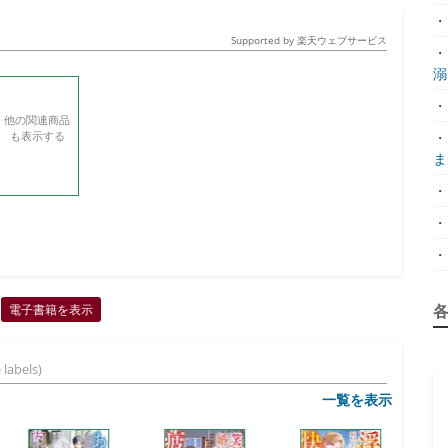
・
Supported by 楽天ウェブサービス
・
溺.
・
他の関連商品
も表示する
・
ま.
・
・
・
電子書籍を表示
 labels)
一覧を表示