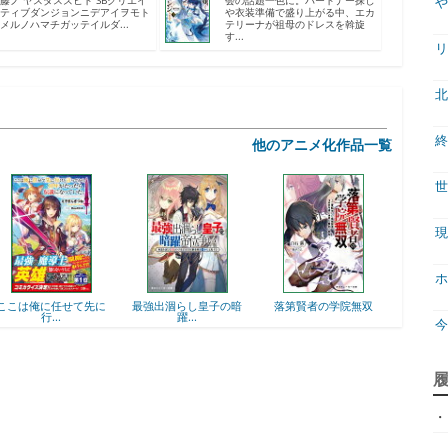
藤ノ ヤスダスズヒト SBクリエイ
会の話題一色に。パートナー探し
や
ティブダンジョンニデアイヲモト
や衣装準備で盛り上がる中、エカ
メルノハマチガッテイルダ...
テリーナが祖母のドレスを斡旋
す...
リ
北
終
他のアニメ化作品一覧
世
現
ホ
に
最強出涸らし皇子の暗
落第賢者の学院無双
ヒロイン？聖女？いい
躍...
え...
ジ
・
天