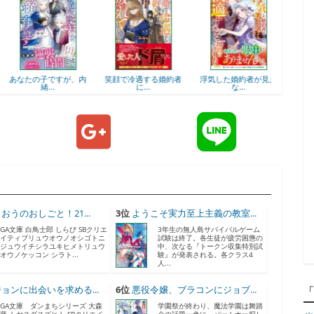
あなたの子ですが、内
笑顔で冷遇する婚約者
浮気した婚約者が見え
転生し
緒...
に...
な...
おうのおしごと！21...
3位
ようこそ実力至上主義の教室...
GA文庫 白鳥士郎 しらび SBクリエ
3年生の無人島サバイバルゲーム
イティブリュウオウノオシゴトニ
試験は終了。各生徒が疲労困憊の
ジュウイチシラユキヒメトリュウ
中、次なる『トークン収集特別試
オウノケッコン シラト...
験』が発表される。各クラス4
人...
ョンに出会いを求める...
6位
悪役令嬢、ブラコンにジョブ...
GA文庫 ダンまちシリーズ 大森
学園祭が終わり、魔法学園は舞踏