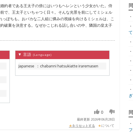
、婚約者である王太子の傍にはいつもヘレンという少女がいた。侍
の前で、王太子といちゃつく日々。そんな光景を前にしてミシェル
・
れっぽちも。おバカな二人組に憐みの視線を向けるミシェルは、こ
婚約破棄を決意する。なぜかこじれる話し合いの中、隣国の皇太子
・
て.
・
・
▼ 言語
(Language)
・
Japanese
：
chabanni hatsukiatte iraremasen
・
・
・
ぎ.
0
最終更新 2026年06月28日
・
★
をリセットする
★
について
フ