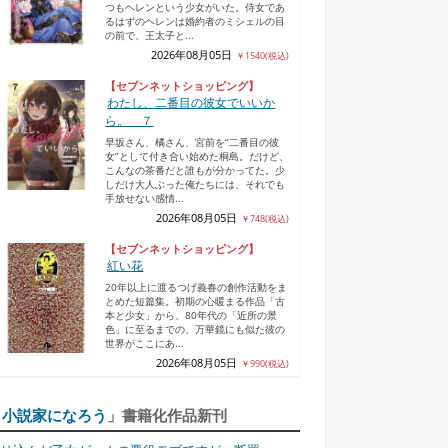
つもヘレンという少女がいた。侍女であ
るはずのヘレンは婚約者のミシェルの目
の前で、王太子と...
2026年08月05日
￥1540(税込)
【セブンネットショッピング】
わたし、二番目の彼女でいいか
たら捨てられた
自称悪役令嬢な妻の観
ただ幸せになりたかっ
幼馴染の王女様
ら。 ７
が...
察...
た...
大...
早坂さん、橘さん、宮前を“二番目の彼
女”として付き合い始めた桐島。だけど、
こんなの茶番だと誰もが分かってた。少
しだけ大人ぶった俺たちには、それでも
手放せない感情...
2026年08月05日
￥748(税込)
【セブンネットショッピング】
紅い花
20年以上に渡るつげ義春の創作活動をま
とめた短篇集。初期の心暖まる作品「古
本と少女」から、80年代の「近所の景
色」に至るまでの、万華鏡にも似た彼の
世界がここにあ...
2026年08月05日
￥990(税込)
「
小説家になろう
」書籍化作品新刊