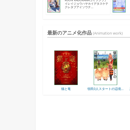
RUON KADOKAWAコイヲシラナ
イレイジョウハヤカイデタスケテ
クレタブアイソウナ...
最新のアニメ化作品
(Animation work)
強の後衛
猫と竜
領民0人スタートの辺境...
ここは俺に任せて先
行...