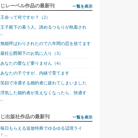
同じレーベル作品の最新刊
一覧を表示
王命って何ですか？（2）
王子殿下の慕う人。諦めるつもりが執着され
..
無能呼ばわりされたので八年間の恋を捨てます
最狂公爵閣下のお気に入り（3）
あなたの愛など要りません（4）
あなたの子ですが、内緒で育てます
笑顔で冷遇する婚約者に疲れてしまいました
浮気した婚約者が見えなくなったら、快適す
..
同じ出版社作品の最新刊
一覧を表示
毎日もらえる追放特典でゆるゆる辺境ライ
！...