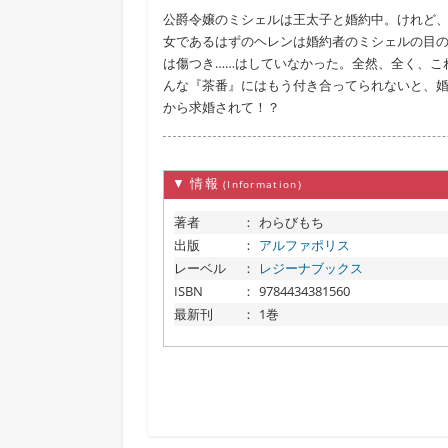
公爵令嬢のミシェルは王太子と婚約中。けれど
女であるはずのヘレンは婚約者のミシェルの目
は傷つき……はしていなかった。全然、全く、こ
んな『茶番』にはもう付き合ってられないと、
から求婚されて！？
▼ 情報
(Information)
著者
：
わらびもち
出版
：
アルファポリス
レーベル
：
レジーナブックス
ISBN
：
9784434381560
最新刊
：
1巻