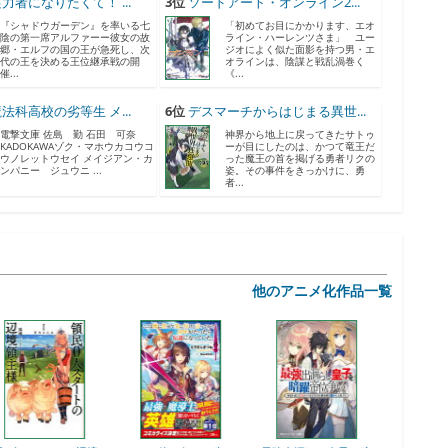
力者になりたくて！ ...
3位
ソードアート・オンライン2...
『シャドウガーデン』を率いる七
「初めてお目にかかります、エオ
陰の第一席アルファーー彼女の故
ライン・ハーレンツさま」 ユー
郷・エルフの国の王が急死し、次
ジオによく似た面影を持つ男・エ
代の王を決める王位継承戦の開
オラインは、陰謀と戦乱渦巻く
催...
《...
法科高校の劣等生 メ...
6位
デスマーチからはじまる異世...
電撃文庫 佐島 勤 石田 可奈
神界から地上に戻ってきたサトゥ
KADOKAWAゾク・マホウカコウコ
ーが目にしたのは、かつて竜王だ
ウノレットウセイ メイジアン・カ
った魔王の首を掲げる勇者リクの
ンパニー ジュウニ ...
姿。その事件をきっかけに、勇
者...
他のアニメ化作品一覧