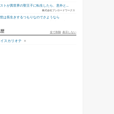
ストが異世界の聖王子に転生したら、意外と...
株式会社ブシロードワークス
今世は長生きするつもりなのでさようなら
宇都宮ケーブルテレビ
ュリとエレナの森の相談所 ~付与の力であ...
履歴
全て削除
表示しない
一二三書房
イスカリオテ
才悪女は嘘を見破る2
一迅社
ラフォーおっさんはスローライフの夢を見る...
ホビージャパン
死神騎士様との間に双子を授かりました2
妹属性な後輩
砂上メイド戦艦喫茶あ
他校の氷姫を助けた
先生、今日から
と、...
ぽ...
ら、...
で...
TOブックス
悪役令嬢、ブラコンにジョブチェンジします9
KADOKAWA/角川書店
本能寺から始める信長との天下統一8
KADOKAWA/アスキー・メディアワークス
様のドS!!~試練だらけのやり直しライフ...
夢中文庫