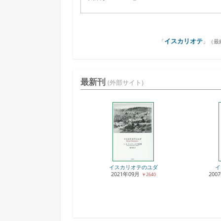
イスカリオテ
「
」（
最終
最新刊
(外部サイト)
イスカリオテのユダ
イ
2021年09月
200
￥2640