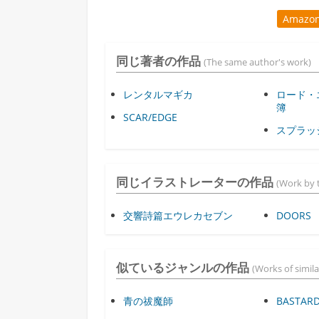
Amaz
同じ著者の作品
(The same author's work)
レンタルマギカ
ロード・
簿
SCAR/EDGE
スプラッ
同じイラストレーターの作品
(Work by t
交響詩篇エウレカセブン
DOORS
似ているジャンルの作品
(Works of simila
青の祓魔師
BASTARD