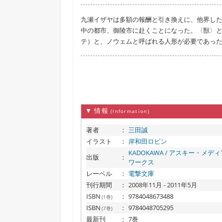
九瀬イザヤは多額の報酬と引き換えに、他界した
中の都市、御陵市に赴くことになった。〈獣〉
テ）と、ノウェムと呼ばれる人形が必要であった
▼ 情報
(Information)
著者
：
三田誠
イラスト
：
岸和田ロビン
KADOKAWA / アスキー・メデ
出版
：
ワークス
レーベル
：
電撃文庫
刊行期間
：
2008年11月 - 2011年5月
ISBN
：
9784048673488
(1巻)
ISBN
：
9784048705295
(7巻)
最新刊
：
7巻