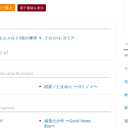
onで購入
電子書籍を表示
エルメロイII世の事件
クロス×レガリア
シュ!
や
リ
he same illustrator)
北
紺碧ノたまゆら 〜ヨミノメ〜
終
r genres)
世
!!
福音の少年 〜Good News
現
Boy〜