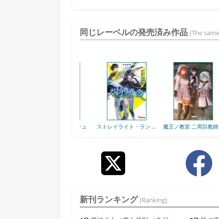
同じレーベルの発売済み作品
(The same
）
神懸かれ、キラーチュ
ストレイライト・ラン ...
魔王ノ教室 二周目教師...
ー...
新刊ランキング
(Ranking)