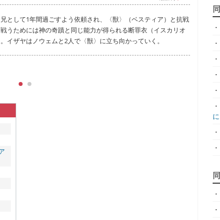
兄として1年間過ごすよう依頼され、〈獣〉（ベスティア）と抗戦
人類
・
と戦うためには神の奇蹟と同じ能力が得られる断罪衣（イスカリオ
た。
。イザヤはノウェムと2人で〈獣〉に立ち向かっていく。
日世
・
動き
・
動の
・
・
・
に.
・
・
ィア
・
・