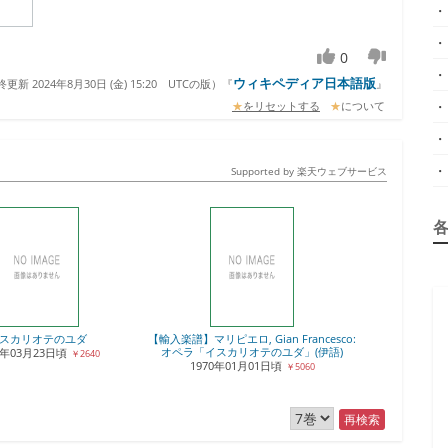
・
・
0
・
ウィキペディア日本語版
更新 2024年8月30日 (金) 15:20
UTCの版）『
』
・
★
をリセットする
★
について
・
・
Supported by 楽天ウェブサービス
スカリオテのユダ
【輸入楽譜】マリピエロ, Gian Francesco:
オペラ「イスカリオテのユダ」(伊語)
7年03月23日頃
￥2640
1970年01月01日頃
￥5060
再検索