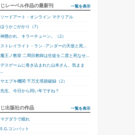
同じレーベル作品の最新刊
一覧を表示
を破滅に導く、"反救世主"によって開かれた『門』。イザヤは身を呈してそ
ソードアート・オンライン マテリアル
しかし、そこではイザヤの存在は人々の記憶から失われていた。例外的に記
界から駆逐されたはずの"獣"と遭遇する。しかも、それはノウェムにあること
ほうかごがかり（7）
始める。はたしてイザヤの戦いの真実とは、そして真の最終決戦とは!?罪と
神懸かれ、キラーチューン。（2）
完結編。
ストレイライト・ラン -アンダーの天使と死...
魔王ノ教室 二周目教師は生徒を二度と死なせ...
デスゲームに巻き込まれた山本さん、気まま
..
ヤエブキ機関 千万丈塔踏破録（2）
先生、今日から同い年ですね？
同じ出版社の作品
一覧を表示
マグダラで眠れ
E.G.コンバット