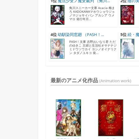
1位
魔法少女ノ魔女裁判 （角川...
2位
陰の実
角川スニーカー文庫 Acacia 梅ま
ろ KADOKAWAマホウショウジョ
ノマジョサイバン アカシア ウメ
マロ 発行年月...
4位
幼馴染同窓廻 （PASH！...
5位
続・魔
PASH！文庫 吉野おいなり君 ただ
のゆきこ 主婦と生活社オサナナジ
ミドウソウカイ ヨシノオイナリク
ン タダノユキコ 発...
最新のアニメ化作品
(Animation work)