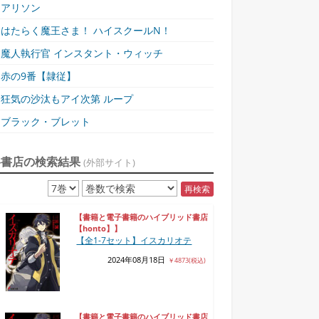
アリソン
はたらく魔王さま！ ハイスクールN！
魔人執行官 インスタント・ウィッチ
赤の9番【隷従】
狂気の沙汰もアイ次第 ループ
ブラック・ブレット
各書店の検索結果
(外部サイト)
再検索
【書籍と電子書籍のハイブリッド書店
【honto】】
【全1-7セット】イスカリオテ
2024年08月18日
￥4873(税込)
【書籍と電子書籍のハイブリッド書店