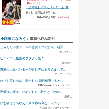
【honto】】
【合本版】イスカリオテ 全7巻
著者名：三田誠,岸和田ロビン
2024年08月18日
￥4873(税込)
「
小説家になろう
」書籍化作品新刊
り込んだ乙女ゲームの悪役モブですが、断罪...
TOブックス
ビティウム皇国のブタクサ姫 15
新紀元社
海道の現役ハンターが異世界に放り込まれて...
マッグガーデン
わりを望むのは、罪かしら 婚約破棄された...
KADOKAWA/エンターブレイン
界最強の魔女、始めました ~私だけ『攻略...
講談社
代忍者は万能ゆえに異世界迷宮を一人でどこ...
株式会社ブシロードワークス