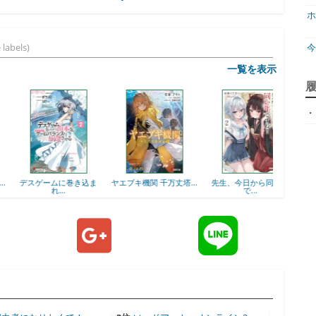
ホ
 labels)
一覧を表示
ジ
・
天
ア
デスゲームに巻き込ま
ヤエブキ機関 千万丈塔...
先生、今日から同い年
会社の
れ...
で...
神