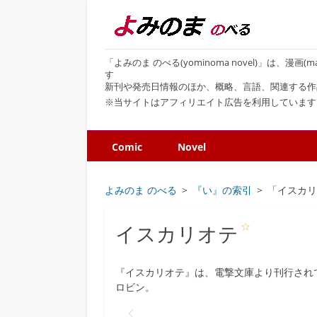
「よみのま のべる(yominoma novel)」は、漫
す
新刊や発売日情報のほか、概略、言語、関連する作
※当サイトはアフィリエイト広告を利用しています
Comic
Novel
よみのま のべる
『い』の索引
「イスカ
☆
イスカリオテ
『イスカリオテ』は、電撃文庫より刊行され
ロビン。