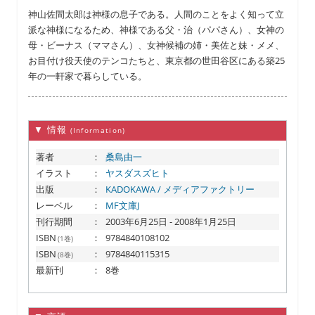
神山佐間太郎は神様の息子である。人間のことをよく知って立
派な神様になるため、神様である父・治（パパさん）、女神の
母・ビーナス（ママさん）、女神候補の姉・美佐と妹・メメ、
お目付け役天使のテンコたちと、東京都の世田谷区にある築25
年の一軒家で暮らしている。
▼ 情報
(Information)
著者
：
桑島由一
イラスト
：
ヤスダスズヒト
出版
：
KADOKAWA / メディアファクトリー
レーベル
：
MF文庫J
刊行期間
：
2003年6月25日 - 2008年1月25日
ISBN
：
9784840108102
(1巻)
ISBN
：
9784840115315
(8巻)
最新刊
：
8巻