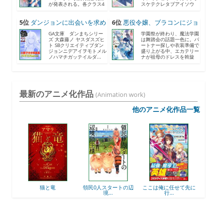
が発表される。各クラス4
スケテクレタブアイソウ
人...
ナ...
5位
ダンジョンに出会いを求め
6位
悪役令嬢、ブラコンにジョ
る...
ブ...
GA文庫 ダンまちシリー
学園祭が終わり、魔法学園
ズ 大森藤ノ ヤスダスズヒ
は舞踏会の話題一色に。パ
ト SBクリエイティブダン
ートナー探しや衣装準備で
ジョンニデアイヲモトメル
盛り上がる中、エカテリー
ノハマチガッテイルダ...
ナが祖母のドレスを斡旋
す...
最新のアニメ化作品
(Animation work)
他のアニメ化作品一覧
と竜
領民0人スタートの辺
ここは俺に任せて先に
最強出涸らし皇子の暗
境...
行...
躍...