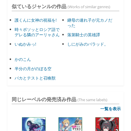
似ているジャンルの作品
(Works of similar genres)
護くんに女神の祝福を!
継母の連れ子が元カノだ
った
時々ボソッとロシア語で
デレる隣のアーリャさん
落第騎士の英雄譚
いぬかみっ!
しにがみのバラッド。
かのこん
半分の月がのぼる空
バカとテストと召喚獣
同じレーベルの発売済み作品
(The same labels)
一覧を表示