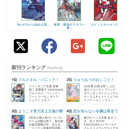
7）
Re:ゼロから始める異...
毎度、最強ヤマネコ一
ラビットホール（2）
お姉
家...
新刊ランキング
(Ranking)
1位
フルメタル・パニック！
2位
りゅうおうのおしごと！
F...
21...
ファンタジア文庫 賀東
GA文庫 白鳥士郎 しらび
招二 四季童子 KADOKAWA
SBクリエイティブリュウ
フルメタル・パニック！
オウノオシゴトニジュウイ
ファミリーヨン ガトウ
チシラユキヒメトリュウオ
ショウジ シキド...
ウノケッコン シラト...
3位
ようこそ実力至上主義の教
4位
恋を知らない令嬢は夜会で
室...
助...
3年生の無人島サバイバル
角川ビーンズ文庫 あさづ
ゲーム試験は終了。各生徒
き ゆう RUON
が疲労困憊の中、次なる
KADOKAWAコイヲシラナ
『トークン収集特別試験』
イレイジョウハヤカイデタ