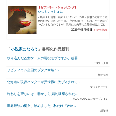
【セブンネットショッピング】
いつもいっしょに
＜絵本ナビ情報 絵本ナビメンバーの声＞職場の先輩のご結
婚のお祝いに送った一冊。『賢者のおくりもの』と一緒にプ
レゼントしたのですが、意外にも先輩の旦那様が読んで泣...
2026年08月05日
￥1540(税込)
「
小説家になろう
」書籍化作品新刊
やり込んだ乙女ゲームの悪役モブですが、断罪...
TOブックス
リビティウム皇国のブタクサ姫 15
新紀元社
北海道の現役ハンターが異世界に放り込まれて...
マッグガーデン
終わりを望むのは、罪かしら 婚約破棄された...
KADOKAWA/エンターブレイン
世界最強の魔女、始めました ~私だけ『攻略...
講談社