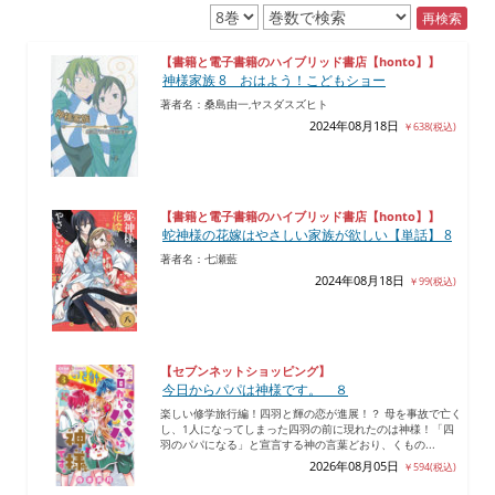
再検索
【書籍と電子書籍のハイブリッド書店【honto】】
神様家族 8 おはよう！こどもショー
著者名：桑島由一,ヤスダスズヒト
2024年08月18日
￥638(税込)
【書籍と電子書籍のハイブリッド書店【honto】】
蛇神様の花嫁はやさしい家族が欲しい【単話】 8
著者名：七瀬藍
2024年08月18日
￥99(税込)
【セブンネットショッピング】
今日からパパは神様です。 ８
楽しい修学旅行編！四羽と輝の恋が進展！？ 母を事故で亡く
し、1人になってしまった四羽の前に現れたのは神様！「四
羽のパパになる」と宣言する神の言葉どおり、くもの...
2026年08月05日
￥594(税込)