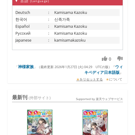
▼ 言語
(Language)
Deutsch
：
Kamisama Kazoku
한국어
：
신족가족
Español
：
Kamisama Kazoku
Русский
：
Kamisama Kazoku
Japanese
：
kamisamakazoku
0
神様家族
ウィ
「
」（
最終更新 2026年1月27日 (火) 04:29
UTCの版）『
キペディア日本語版
』
★
をリセットする
★
について
最新刊
(外部サイト)
Supported by 楽天ウェブサービス