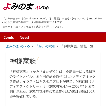
「よみのま のべる(yominoma novel)」は、漫画(manga)・ライトノベル(ranobe)を中
心とした書籍の各種データや情報の紹介サイトです
※当サイトはアフィリエイト広告を利用しています。
Comic
Novel
よみのま のべる
『か』の索引
「神様家族」情報一覧
☆
神様家族
『神様家族』（かみさまかぞく）は、桑島由一による日本
のライトノベル、また同作品を原作にしたメディアミック
ス作品。イラストはヤスダスズヒトが担当。MF文庫J（メ
ディアファクトリー）より2003年6月から2008年1月まで
刊行された。2007年3月時点で原作小説の累計部数は50万
部を突破している。