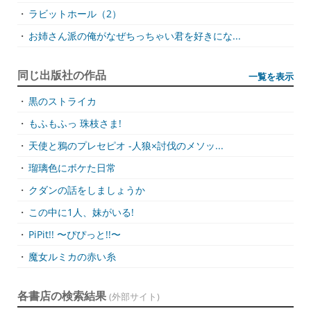
・
ラビットホール（2）
・
お姉さん派の俺がなぜちっちゃい君を好きにな...
同じ出版社の作品
一覧を表示
・
黒のストライカ
・
もふもふっ 珠枝さま!
・
天使と鴉のプレセピオ -人狼×討伐のメソッ...
・
瑠璃色にボケた日常
・
クダンの話をしましょうか
・
この中に1人、妹がいる!
・
PiPit!! 〜ぴぴっと!!〜
・
魔女ルミカの赤い糸
各書店の検索結果
(外部サイト)