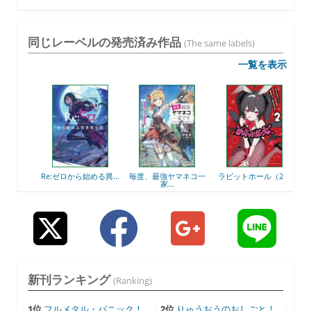
同じレーベルの発売済み作品
(The same labels)
一覧を表示
7）
Re:ゼロから始める異...
毎度、最強ヤマネコ一
ラビットホール（2）
お姉
家...
新刊ランキング
(Ranking)
1位
フルメタル・パニック！
2位
りゅうおうのおしごと！