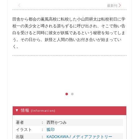
田舎から都会の薫風高校に転校した小山田耕太は転校初日に学
校一の美少女と噂される源ちずるに呼び出され、そこで熱い告
白を受けると同時に彼女が妖狐であるという秘密を知ってしま
う。その日から、妖怪と人間の熱いお付き合いが始まってい
く。
▼ 情報
(Information)
著者
：
西野かつみ
イラスト
：
狐印
出版
：
KADOKAWA / メディアファクトリー