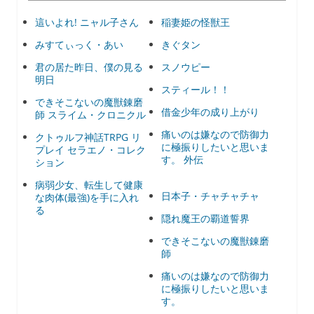
這いよれ! ニャル子さん
稲妻姫の怪獣王
みすてぃっく・あい
きぐタン
君の居た昨日、僕の見る
スノウピー
明日
スティール！！
できそこないの魔獣錬磨
借金少年の成り上がり
師 スライム・クロニクル
痛いのは嫌なので防御力
クトゥルフ神話TRPG リ
に極振りしたいと思いま
プレイ セラエノ・コレク
す。 外伝
ション
病弱少女、転生して健康
日本子・チャチャチャ
な肉体(最強)を手に入れ
る
隠れ魔王の覇道誓界
できそこないの魔獣錬磨
師
痛いのは嫌なので防御力
に極振りしたいと思いま
す。