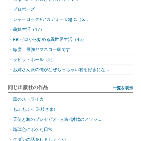
・
プロポーズ
・
シャーロック+アカデミー Logic.（5...
・
義妹生活（17）
・
Re:ゼロから始める異世界生活（45）
・
毎度、最強ヤマネコ一家です
・
ラビットホール（2）
・
お姉さん派の俺がなぜちっちゃい君を好きにな...
同じ出版社の作品
一覧を表示
・
黒のストライカ
・
もふもふっ 珠枝さま!
・
天使と鴉のプレセピオ -人狼×討伐のメソッ...
・
瑠璃色にボケた日常
・
クダンの話をしましょうか