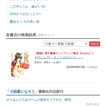
・
この中に1人、妹がいる!
・
PiPit!! 〜ぴぴっと!!〜
・
魔女ルミカの赤い糸
各書店の検索結果
(外部サイト)
再検索
【書籍と電子書籍のハイブリッド書店【honto】】
かのこん 15 ～カノジョはコンと……～
著者名：西野かつみ,狐印
2024年08月18日
￥638(税込)
「
小説家になろう
」書籍化作品新刊
やり込んだ乙女ゲームの悪役モブですが、断罪...
TOブックス