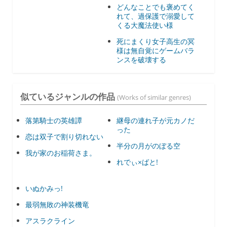
どんなことでも褒めてく
れて、過保護で溺愛して
くる大魔法使い様
死にまくり女子高生の冥
様は無自覚にゲームバラ
ンスを破壊する
似ているジャンルの作品
(Works of similar genres)
落第騎士の英雄譚
継母の連れ子が元カノだ
った
恋は双子で割り切れない
半分の月がのぼる空
我が家のお稲荷さま。
れでぃ×ばと!
いぬかみっ!
最弱無敗の神装機竜
アスラクライン