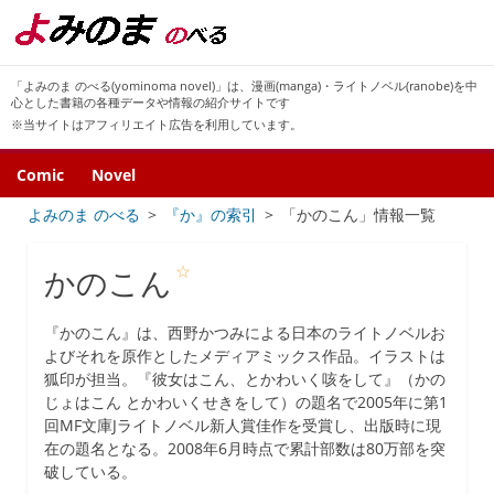
「よみのま のべる(yominoma novel)」は、漫画(manga)・ライトノベル(ranobe)を中
心とした書籍の各種データや情報の紹介サイトです
※当サイトはアフィリエイト広告を利用しています。
Comic
Novel
よみのま のべる
『か』の索引
「かのこん」情報一覧
☆
かのこん
『かのこん』は、西野かつみによる日本のライトノベルお
よびそれを原作としたメディアミックス作品。イラストは
狐印が担当。『彼女はこん、とかわいく咳をして』（かの
じょはこん とかわいくせきをして）の題名で2005年に第1
回MF文庫Jライトノベル新人賞佳作を受賞し、出版時に現
在の題名となる。2008年6月時点で累計部数は80万部を突
破している。