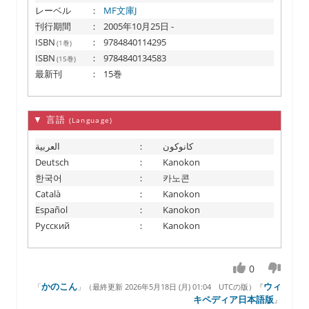
レーベル
：
MF文庫J
刊行期間
：
2005年10月25日 -
ISBN
：
9784840114295
(1巻)
ISBN
：
9784840134583
(15巻)
最新刊
：
15巻
▼ 言語
(Language)
العربية
：
كانوكون
Deutsch
：
Kanokon
한국어
：
카노콘
Català
：
Kanokon
Español
：
Kanokon
Русский
：
Kanokon
0
かのこん
ウィ
「
」（
最終更新 2026年5月18日 (月) 01:04
UTCの版）『
キペディア日本語版
』