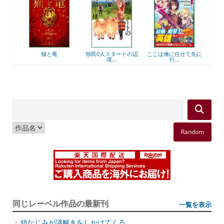
猫と竜
領民0人スタートの辺
ここは俺に任せて先に
最強出
境...
行...
Random
同じレーベル作品の最新刊
一覧を表示
・
幼なじみが謎解きをしかけてくる