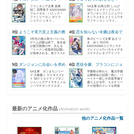
F...
21...
ファンタジア文庫 賀東
GA文庫 白鳥士郎 しらび
招二 四季童子 KADOKAWA
SBクリエイティブリュウ
フルメタル・パニック！
オウノオシゴトニジュウイ
ファミリーヨン ガトウ
チシラユキヒメトリュウオ
ショウジ シキド...
ウノケッコン シラト...
3位
ようこそ実力至上主義の教
4位
恋を知らない令嬢は夜会で
室...
助...
3年生の無人島サバイバル
角川ビーンズ文庫 あさづ
ゲーム試験は終了。各生徒
き ゆう RUON
が疲労困憊の中、次なる
KADOKAWAコイヲシラナ
『トークン収集特別試験』
イレイジョウハヤカイデタ
が発表される。各クラス4
スケテクレタブアイソウ
人...
ナ...
5位
ダンジョンに出会いを求め
6位
悪役令嬢、ブラコンにジョ
る...
ブ...
GA文庫 ダンまちシリー
学園祭が終わり、魔法学園
ズ 大森藤ノ ヤスダスズヒ
は舞踏会の話題一色に。パ
ト SBクリエイティブダン
ートナー探しや衣装準備で
ジョンニデアイヲモトメル
盛り上がる中、エカテリー
ノハマチガッテイルダ...
ナが祖母のドレスを斡旋
す...
最新のアニメ化作品
(Animation work)
他のアニメ化作品一覧