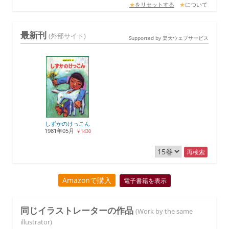
★
をリセットする
★
について
最新刊
(外部サイト)
Supported by 楽天ウェブサービス
しずかのけっこん
1981年05月
￥1430
再検索
Amazonで購入
電子書籍を表示
同じイラストレーターの作品
(Work by the same
illustrator)