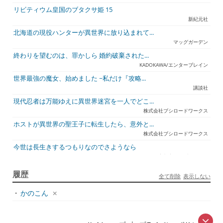
リビティウム皇国のブタクサ姫 15
新紀元社
北海道の現役ハンターが異世界に放り込まれて...
マッグガーデン
終わりを望むのは、罪かしら 婚約破棄された...
KADOKAWA/エンターブレイン
世界最強の魔女、始めました ~私だけ『攻略...
講談社
現代忍者は万能ゆえに異世界迷宮を一人でどこ...
株式会社ブシロードワークス
ホストが異世界の聖王子に転生したら、意外と...
株式会社ブシロードワークス
今世は長生きするつもりなのでさようなら
宇都宮ケーブルテレビ
ジュリとエレナの森の相談所 ~付与の力であ...
履歴
全て削除
表示しない
一二三書房
・
かのこん
天才悪女は嘘を見破る2
一迅社
アラフォーおっさんはスローライフの夢を見る...