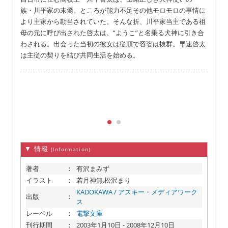
族・川平家の末裔。ところが能力不足その他モロモロの事情に
より主家から勘当されていた。そんな折、川平家当主である祖
母の元に呼び出された啓太は、“ようこ”と名乗る犬神に引き合
わされる。出会った当初の彼女は従順で容姿は抜群。早速啓太
は主従の契りを結び共同生活を始める。
▼ 情報
(Information)
著者
：
有沢まみず
イラスト
：
若月神無,松沢まり
KADOKAWA / アスキー・メディアワーク
出版
：
ス
レーベル
：
電撃文庫
刊行期間
：
2003年1月10日 - 2008年12月10日