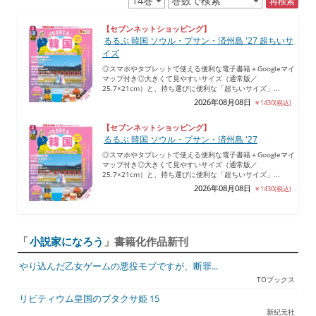
再検索
【セブンネットショッピング】
るるぶ 韓国 ソウル・プサン・済州島 ′27 超ちいサ
イズ
◎スマホやタブレットで使える便利な電子書籍＋Googleマイ
マップ付き◎大きくて見やすいサイズ（通常版／
25.7×21cm）と、持ち運びに便利な「超ちいサイズ」...
2026年08月08日
￥1430(税込)
【セブンネットショッピング】
るるぶ 韓国 ソウル・プサン・済州島 ′27
◎スマホやタブレットで使える便利な電子書籍＋Googleマイ
マップ付き◎大きくて見やすいサイズ（通常版／
25.7×21cm）と、持ち運びに便利な「超ちいサイズ」...
2026年08月08日
￥1430(税込)
「
小説家になろう
」書籍化作品新刊
やり込んだ乙女ゲームの悪役モブですが、断罪...
TOブックス
リビティウム皇国のブタクサ姫 15
新紀元社