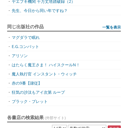
・
ヤエブキ機関 千万丈塔踏破録（2）
・
先生、今日から同い年ですね？
同じ出版社の作品
一覧を表示
・
マグダラで眠れ
・
E.G.コンバット
・
アリソン
・
はたらく魔王さま！ ハイスクールN！
・
魔人執行官 インスタント・ウィッチ
・
赤の9番【隷従】
・
狂気の沙汰もアイ次第 ループ
・
ブラック・ブレット
各書店の検索結果
(外部サイト)