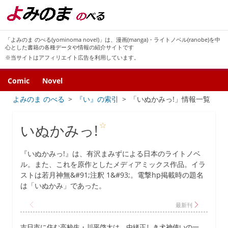
「よみのま のべる(yominoma novel)」は、漫画(manga)・ライトノベル(ranobe)を中
心とした書籍の各種データや情報の紹介サイトです
※当サイトはアフィリエイト広告を利用しています。
Comic
Novel
よみのま のべる
『い』の索引
「いぬかみっ!」情報一覧
☆
いぬかみっ!
『いぬかみっ!』は、有沢まみずによる日本のライトノベ
ル。また、これを原作としたメディアミックス作品。イラ
ストは若月神無&#91;注釈 1&#93;。電撃hp掲載時の題名
は「いぬかみ」であった。
吉日市に住む高校生・川平啓太は、由緒正しき犬神使いの一