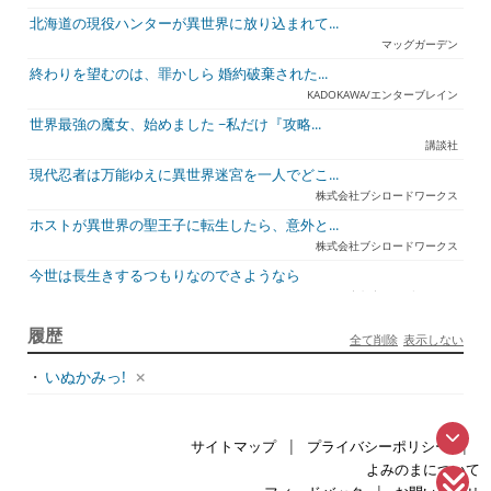
北海道の現役ハンターが異世界に放り込まれて...
マッグガーデン
終わりを望むのは、罪かしら 婚約破棄された...
KADOKAWA/エンターブレイン
世界最強の魔女、始めました ~私だけ『攻略...
講談社
現代忍者は万能ゆえに異世界迷宮を一人でどこ...
株式会社ブシロードワークス
ホストが異世界の聖王子に転生したら、意外と...
株式会社ブシロードワークス
今世は長生きするつもりなのでさようなら
宇都宮ケーブルテレビ
ジュリとエレナの森の相談所 ~付与の力であ...
履歴
全て削除
表示しない
一二三書房
・
いぬかみっ!
天才悪女は嘘を見破る2
一迅社
アラフォーおっさんはスローライフの夢を見る...
|
|
サイトマップ
プライバシーポリシー
ホビージャパン
よみのまについて
死神騎士様との間に双子を授かりました2