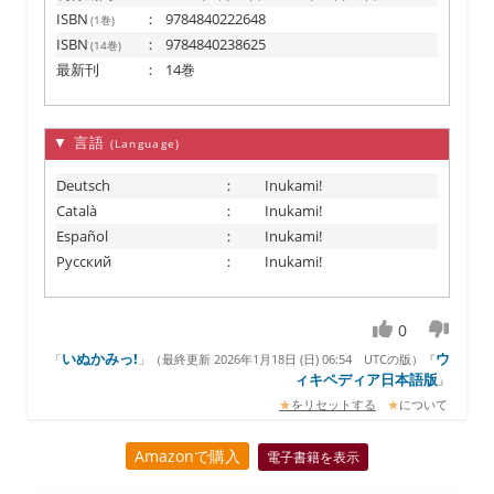
ISBN
：
9784840222648
(1巻)
ISBN
：
9784840238625
(14巻)
最新刊
：
14巻
▼ 言語
(Language)
Deutsch
：
Inukami!
Català
：
Inukami!
Español
：
Inukami!
Русский
：
Inukami!
0
いぬかみっ!
ウ
「
」（
最終更新 2026年1月18日 (日) 06:54
UTCの版）『
ィキペディア日本語版
』
★
をリセットする
★
について
Amazonで購入
電子書籍を表示