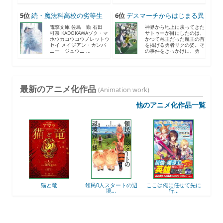
《...
5位
続・魔法科高校の劣等生
6位
デスマーチからはじまる異
メ...
世...
電撃文庫 佐島 勤 石田
神界から地上に戻ってきた
可奈 KADOKAWAゾク・マ
サトゥーが目にしたのは、
ホウカコウコウノレットウ
かつて竜王だった魔王の首
セイ メイジアン・カンパ
を掲げる勇者リクの姿。そ
ニー ジュウニ ...
の事件をきっかけに、勇
者...
最新のアニメ化作品
(Animation work)
他のアニメ化作品一覧
後衛
猫と竜
領民0人スタートの辺
ここは俺に任せて先に
最強
境...
行...