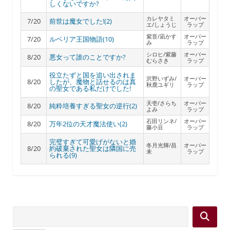
しくないですか?
カレヤタミ
オーバー
7/20
前世は魔女でした!(2)
エ/しょうじ
ラップ
紫音/凪かす
オーバー
7/20
ルベリア王国物語(10)
み
ラップ
シロヒ/紫藤
オーバー
8/20
悪女って誰のことですか?
むらさき
ラップ
役立たずと国を追い出されま
沢野いずみ/
オーバー
8/20
したが、魔物と話せるのは真
秋鹿ユギリ
ラップ
の聖女である私だけでした!
天壱/さらち
オーバー
8/20
純粋培養すぎる聖女の逆行(2)
よみ
ラップ
石田リンネ/
オーバー
8/20
万年2位の天才魔法使い(2)
藤小豆
ラップ
完璧すぎて可愛げがないと婚
冬月光輝/昌
オーバー
8/20
約破棄された聖女は隣国に売
未
ラップ
られる(9)