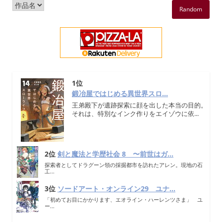
Random
1位
鍛冶屋ではじめる異世界スロ...
王弟殿下が遺跡探索に顔を出した本当の目的。
それは、特別なインク作りをエイゾウに依...
2位
剣と魔法と学歴社会 8 〜前世はガ...
探索者としてドラグーン領の採掘都市を訪れたアレン。現地の石
工...
3位
ソードアート・オンライン29 ユナ...
「初めてお目にかかります、エオライン・ハーレンツさま」 ユ
ー...