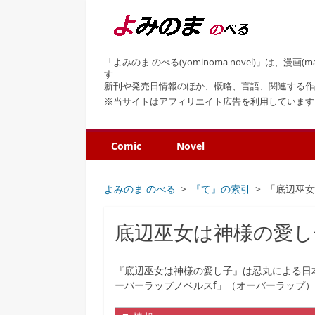
「よみのま のべる(yominoma novel)」は、漫
す
新刊や発売日情報のほか、概略、言語、関連する作
※当サイトはアフィリエイト広告を利用しています
Comic
Novel
よみのま のべる
『て』の索引
「底辺巫
底辺巫女は神様の愛し
『底辺巫女は神様の愛し子』は忍丸による日
ーバーラップノベルスf」（オーバーラップ