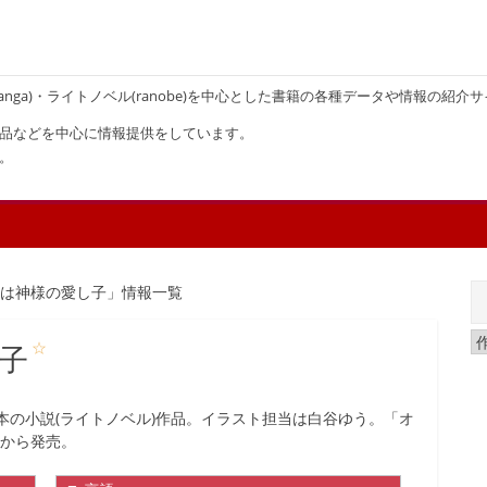
画(manga)・ライトノベル(ranobe)を中心とした書籍の各種データや情報の紹介
品などを中心に情報提供をしています。
。
女は神様の愛し子」情報一覧
☆
子
本の小説(ライトノベル)作品。イラスト担当は白谷ゆう。「オ
）から発売。