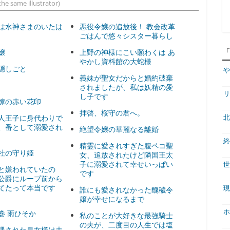
he same illustrator)
は水神さまのいたは
悪役令嬢の追放後！ 教会改革
ごはんで悠々シスター暮らし
嬢
上野の神様にこい願わくは あ
やかし資料館の大蛇様
隠しごと
や
義妹が聖女だからと婚約破棄
されましたが、私は妖精の愛
リ
し子です
嫁の赤い花印
拝啓、桜守の君へ。
人王子に身代わりで
北
、番として溺愛され
絶望令嬢の華麗なる離婚
終
精霊に愛されすぎた腹ペコ聖
社の守り姫
女、追放されたけど隣国王太
子に溺愛されて幸せいっぱい
世
と嫌われていたの
です
公爵にループ前から
てたって本当です
現
誰にも愛されなかった醜穢令
嬢が幸せになるまで
ホ
巻 雨ひそか
私のことが大好きな最強騎士
の夫が、二度目の人生では塩
遇された皇女様は夫