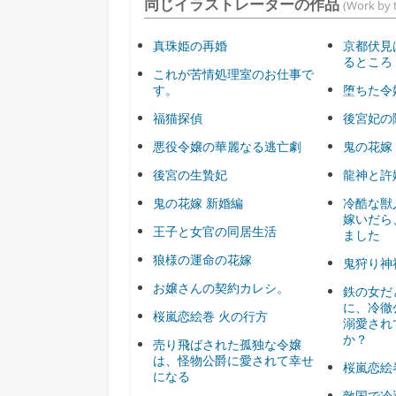
同じイラストレーターの作品
(Work by t
真珠姫の再婚
京都伏見
るところ
これが苦情処理室のお仕事で
す。
堕ちた令
福猫探偵
後宮妃の
悪役令嬢の華麗なる逃亡劇
鬼の花嫁
後宮の生贄妃
龍神と許
鬼の花嫁 新婚編
冷酷な獣
嫁いだら
王子と女官の同居生活
ました
狼様の運命の花嫁
鬼狩り神
お嬢さんの契約カレシ。
鉄の女だ
に、冷徹
桜嵐恋絵巻 火の行方
溺愛され
か？
売り飛ばされた孤独な令嬢
は、怪物公爵に愛されて幸せ
桜嵐恋絵
になる
敵国で冷