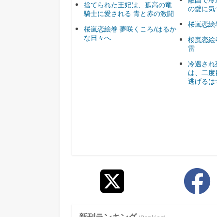
捨てられた王妃は、孤高の竜
の愛に気
騎士に愛される 青と赤の激闘
桜嵐恋絵
桜嵐恋絵巻 夢咲くころ/はるか
な日々へ
桜嵐恋絵
雷
冷遇され
は、二度
逃げるは
新刊ランキング