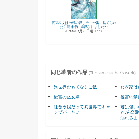
底辺巫女は神様の愛し子 〜番に捨てられ
たら龍神様に溺愛されました〜
2026年03月25日頃
￥1430
同じ著者の作品
(The same author's work)
異世界おもてなしご飯
わが家は
後宮の巫女嫁
後宮の禁
社畜令嬢だって異世界でキャ
君は強い
ンプがしたい！
たが 恋
溺れるま