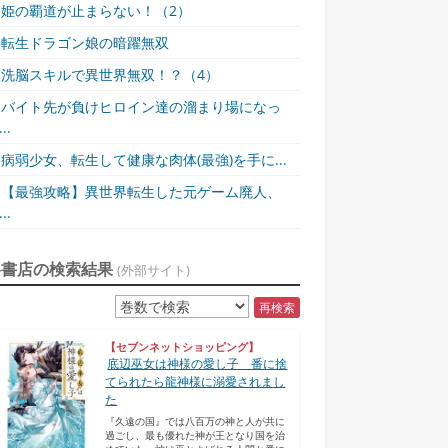
姫の覇道が止まらない！（2）
転生ドラゴン娘の暗躍無双
洗脳スキルで異世界無双！？（4）
バイト先が負けヒロイン達の溜まり場になっ
..
病弱少女、転生して健康な肉体(最強)を手に...
【最強攻略】異世界転生した元ゲーム廃人、
..
各書店の検索結果
(外部サイト)
再検索
【セブンネットショッピング】
底辺巫女は神様の愛し子 番に捨
てられたら龍神様に溺愛されまし
た
『久遠の国』では八百万の神と人が共に
過ごし、最も優れた神が王となり国を治