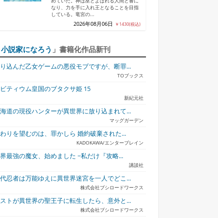
めていた。神は巫とよばれる人間と番に
なり、力を手に入れ王となることを目指
している。竜宮の...
2026年08月06日
￥1430(税込)
「
小説家になろう
」書籍化作品新刊
り込んだ乙女ゲームの悪役モブですが、断罪...
TOブックス
ビティウム皇国のブタクサ姫 15
新紀元社
海道の現役ハンターが異世界に放り込まれて...
マッグガーデン
わりを望むのは、罪かしら 婚約破棄された...
KADOKAWA/エンターブレイン
界最強の魔女、始めました ~私だけ『攻略...
講談社
代忍者は万能ゆえに異世界迷宮を一人でどこ...
株式会社ブシロードワークス
ストが異世界の聖王子に転生したら、意外と...
株式会社ブシロードワークス