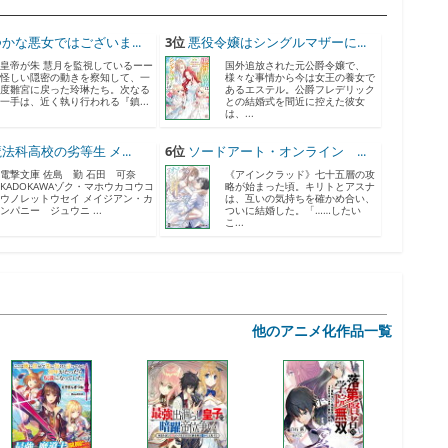
かな悪女ではございま...
3位
悪役令嬢はシングルマザーに...
皇帝が朱 慧月を監視しているーー
国外追放された元公爵令嬢で、
怪しい隠密の動きを察知して、一
様々な事情から今は女王の養女で
度雛宮に戻った玲琳たち。次なる
あるエステル。公爵フレデリック
一手は、近く執り行われる『鎮...
との結婚式を間近に控えた彼女
は、...
法科高校の劣等生 メ...
6位
ソードアート・オンライン ...
電撃文庫 佐島 勤 石田 可奈
《アインクラッド》七十五層の攻
KADOKAWAゾク・マホウカコウコ
略が始まった頃。キリトとアスナ
ウノレットウセイ メイジアン・カ
は、互いの気持ちを確かめ合い、
ンパニー ジュウニ ...
ついに結婚した。「……したい
こ...
他のアニメ化作品一覧