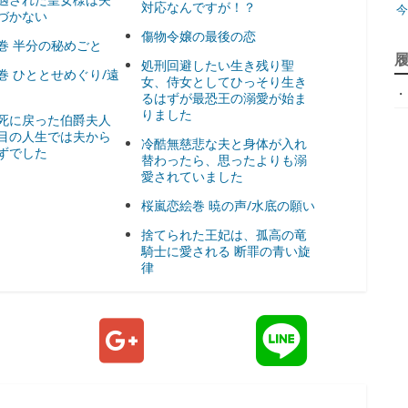
対応なんですが！？
づかない
傷物令嬢の最後の恋
巻 半分の秘めごと
ジ
処刑回避したい生き残り聖
巻 ひととせめぐり/遠
女、侍女としてひっそり生き
・
天
るはずが最恐王の溺愛が始ま
りました
死に戻った伯爵夫人
目の人生では夫から
ア
冷酷無慈悲な夫と身体が入れ
ずでした
替わったら、思ったよりも溺
愛されていました
桜嵐恋絵巻 暁の声/水底の願い
捨てられた王妃は、孤高の竜
騎士に愛される 断罪の青い旋
律
神