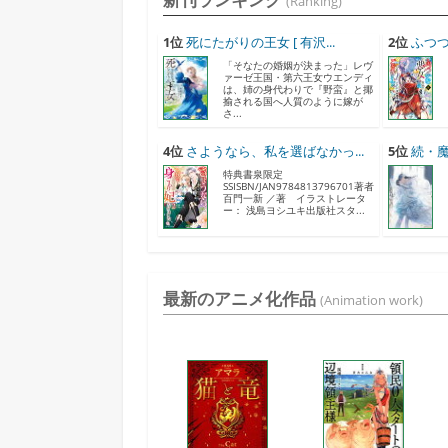
(Ranking)
1位
死にたがりの王女 [ 有沢...
2位
ふつつ
「そなたの婚姻が決まった」レヴ
ァーゼ王国・第六王女ウエンディ
は、姉の身代わりで『野蛮』と揶
揄される国へ人質のように嫁が
さ...
4位
さようなら、私を選ばなかっ...
5位
続・魔
特典書泉限定
SSISBN/JAN9784813796701著者
百門一新 ／著 イラストレータ
ー： 浅島ヨシユキ出版社スタ...
最新のアニメ化作品
(Animation work)