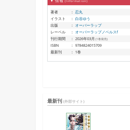
▼ 情報
(Information)
著者
：
忍丸
イラスト
：
白谷ゆう
出版
：
オーバーラップ
レーベル
：
オーバーラップノベルスf
刊行期間
：
2026年03月
(1巻発売)
ISBN
：
9784824015709
最新刊
：
1巻
最新刊
(外部サイト)