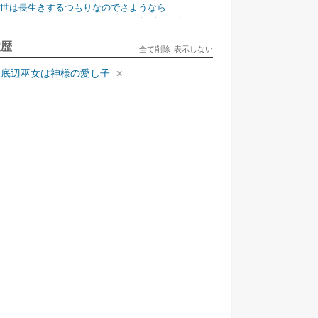
今世は長生きするつもりなのでさようなら
宇都宮ケーブルテレビ
ュリとエレナの森の相談所 ~付与の力であ...
履歴
全て削除
表示しない
一二三書房
底辺巫女は神様の愛し子
才悪女は嘘を見破る2
一迅社
ラフォーおっさんはスローライフの夢を見る...
ホビージャパン
死神騎士様との間に双子を授かりました2
TOブックス
悪役令嬢、ブラコンにジョブチェンジします9
KADOKAWA/角川書店
本能寺から始める信長との天下統一8
KADOKAWA/アスキー・メディアワークス
様のドS!!~試練だらけのやり直しライフ...
夢中文庫