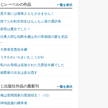
同じレーベルの作品
一覧を表示
貴方達には後悔さえもさせません！
捨てられ転生幼女はもふもふ達の通訳係
前世は魔女でした！
仕事人間な伯爵令嬢は氷の宰相様の愛を見誤
..
大衆食堂悪役令嬢
うすかわいちまいむこうがわ
私のお母様は追放された元悪役令嬢でした
侯爵家の次女は姿を隠す
同じ出版社作品の最新刊
一覧を表示
俺は星間国家の悪徳領主！（12）
神域超越の継承者