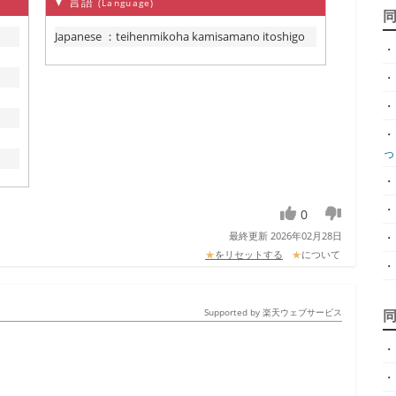
▼ 言語
(Language)
Japanese
：
teihenmikoha kamisamano itoshigo
・
・
・
・
っ.
・
・
0
最終更新 2026年02月28日
・
★
をリセットする
★
について
・
Supported by 楽天ウェブサービス
・
・