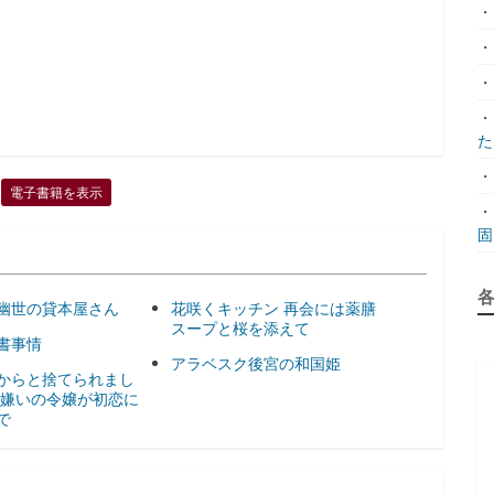
・
・
・
・
た.
・
電子書籍を表示
・
固.
幽世の貸本屋さん
花咲くキッチン 再会には薬膳
スープと桜を添えて
書事情
アラベスク後宮の和国姫
からと捨てられまし
愛嫌いの令嬢が初恋に
で