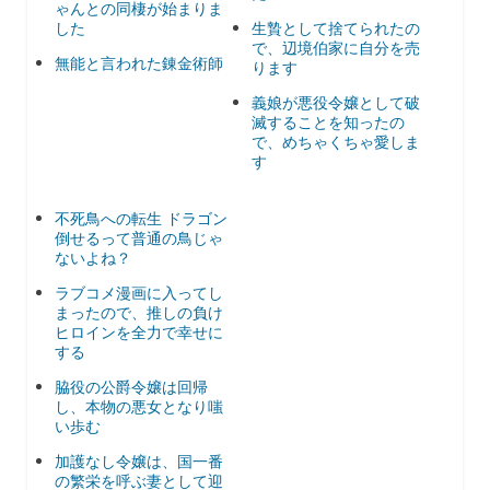
ゃんとの同棲が始まりま
した
生贄として捨てられたの
で、辺境伯家に自分を売
無能と言われた錬金術師
ります
義娘が悪役令嬢として破
滅することを知ったの
で、めちゃくちゃ愛しま
す
不死鳥への転生 ドラゴン
倒せるって普通の鳥じゃ
ないよね？
ラブコメ漫画に入ってし
まったので、推しの負け
ヒロインを全力で幸せに
する
脇役の公爵令嬢は回帰
し、本物の悪女となり嗤
い歩む
加護なし令嬢は、国一番
の繁栄を呼ぶ妻として迎