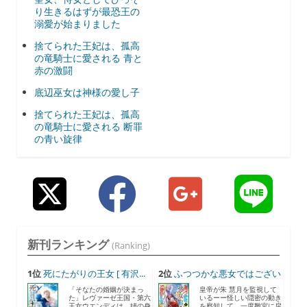
り生きるはずが最恐王の
溺愛が始まりました
捨てられた王妃は、孤高
の竜騎士に愛される 青と
赤の激闘
底辺巫女は神様の愛し子
捨てられた王妃は、孤高
の竜騎士に愛される 断罪
の青い旋律
新刊ランキング
(Ranking)
1位
死にたがりの王女 [ 有沢...
2位
ふつつかな悪女ではござい
ま...
「そなたの婚姻が決まっ
皇帝が朱 慧月を監視して
た」レヴァーゼ王国・第六
いるーー怪しい隠密の動き
王女ウエンディは、姉の身
を察知して、一度雛宮に戻