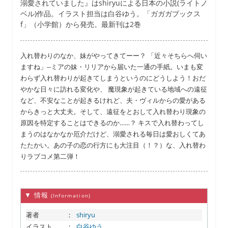
溺愛されていました』はshiryuによる日本の小説(ライトノ
ベル)作品。イラスト担当は白谷ゆう。「ガガガブックス
f」（小学館）から発売。最新刊は2巻
入れ替わりのなか、妹がやってきてーー？ 「近々そちらへ伺い
ますね」--ミアの妹・リリアから届いた一通の手紙。いまも変
わらず入れ替わりが起きてしまうというのにどうしよう！おだ
やかな日々に訪れる変化や、 魔現象が起きている地域への遠征
など、不安なことが起きるけれど、夫・ヴィルからの愛がある
からきっと大丈夫。そして、遠征をとおして入れ替わり現象の
原因を特定することはできるのか……？ キスで入れ替わってし
まうのはなかなか厄介だけど、溺愛される毎日は愛おしくてあ
たたかい。あの子の恋の行方にも大注目（！？）な、入れ替わ
りラブコメ第二弾！
▼ 情報
(Information)
著者
：
shiryu
イラスト
：
白谷ゆう