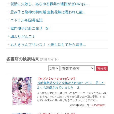
・
就活に失敗し、あらゆる職業の適性がゼロのお...
・
忌み子と龍神の契約婚 生贄花嫁は呪われた龍...
・
ニャラルル国滞在記
・
獄門撫子此処ニ在リ（5）
・
城よりだんご？
・
もふきゅんプリンス！ ～推し活してたら異世...
各書店の検索結果
(外部サイト)
再検索
【セブンネットショッピング】
冷酷無慈悲な夫と身体が入れ替わったら、思った
よりも溺愛されていました ２
入れ替わりのなか、妹がやってきてーー？ 「近々そちらへ伺
いますね」??ミアの妹・リリアから届いた一通の手紙。いま
も変わらず入れ替わりが起きてしまうというのにど...
2026年08月07日
￥1540(税込)