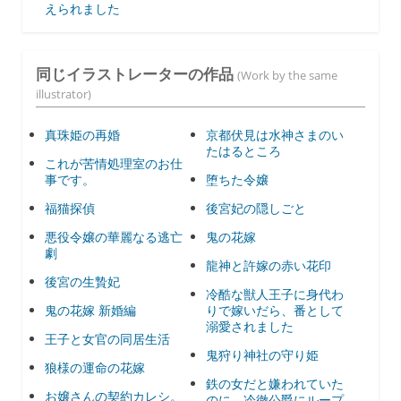
えられました
同じイラストレーターの作品
(Work by the same
illustrator)
真珠姫の再婚
京都伏見は水神さまのい
たはるところ
これが苦情処理室のお仕
事です。
堕ちた令嬢
福猫探偵
後宮妃の隠しごと
悪役令嬢の華麗なる逃亡
鬼の花嫁
劇
龍神と許嫁の赤い花印
後宮の生贄妃
冷酷な獣人王子に身代わ
鬼の花嫁 新婚編
りで嫁いだら、番として
溺愛されました
王子と女官の同居生活
鬼狩り神社の守り姫
狼様の運命の花嫁
鉄の女だと嫌われていた
お嬢さんの契約カレシ。
のに、冷徹公爵にループ