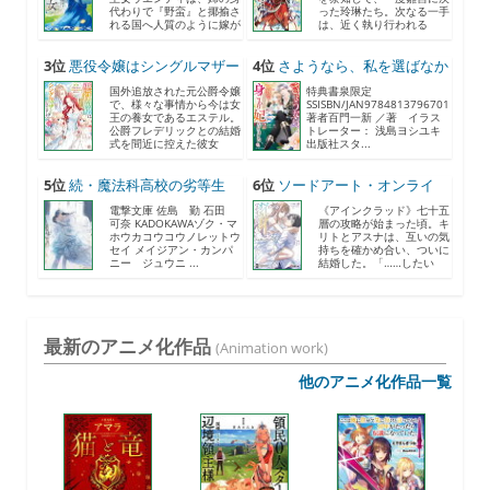
代わりで『野蛮』と揶揄さ
った玲琳たち。次なる一手
れる国へ人質のように嫁が
は、近く執り行われる
さ...
『鎮...
3位
悪役令嬢はシングルマザー
4位
さようなら、私を選ばなか
に...
っ...
国外追放された元公爵令嬢
特典書泉限定
で、様々な事情から今は女
SSISBN/JAN9784813796701
王の養女であるエステル。
著者百門一新 ／著 イラス
公爵フレデリックとの結婚
トレーター： 浅島ヨシユキ
式を間近に控えた彼女
出版社スタ...
は、...
5位
続・魔法科高校の劣等生
6位
ソードアート・オンライ
メ...
ン ...
電撃文庫 佐島 勤 石田
《アインクラッド》七十五
可奈 KADOKAWAゾク・マ
層の攻略が始まった頃。キ
ホウカコウコウノレットウ
リトとアスナは、互いの気
セイ メイジアン・カンパ
持ちを確かめ合い、ついに
ニー ジュウニ ...
結婚した。「……したい
こ...
最新のアニメ化作品
(Animation work)
他のアニメ化作品一覧