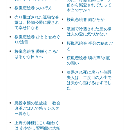
前から溺愛されてたって
桜嵐恋絵巻 火の行方
本当ですか？
売り飛ばされた孤独な令
桜嵐恋絵巻 雨ひそか
嬢は、怪物公爵に愛され
て幸せになる
敵国で冷遇された皇女様
は夫の愛に気づかない
桜嵐恋絵巻 ひととせめぐ
り/遠雷
桜嵐恋絵巻 半分の秘めご
と
桜嵐恋絵巻 夢咲くころ/
はるかな日々へ
桜嵐恋絵巻 暁の声/水底
の願い
冷遇され死に戻った伯爵
夫人は、二度目の人生で
は夫から逃げるはずでし
た
悪役令嬢の追放後！ 教会
改革ごはんで悠々シスタ
ー暮らし
上野の神様にこい願わく
は あやかし資料館の大蛇