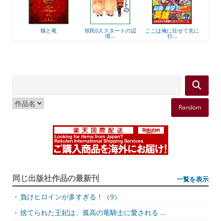
衛
猫と竜
領民0人スタートの辺
ここは俺に任せて先に
最強
境...
行...
Random
同じ出版社作品の最新刊
一覧を表示
・
負けヒロインが多すぎる！（9）
・
捨てられた王妃は、孤高の竜騎士に愛される ...