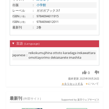
出版
：
小学館
レーベル
：
ガガガブックスf
ISBN
：
9784094611915
(1巻)
ISBN
：
9784094612011
(2巻)
最新刊
：
2巻
▼ 言語
(Language)
reikokumujihina ottoto karadaga irekawattara
Japanese
：
omottayorimo dekiaisarete imashita
0
最終更新 2025年09月26日
★
をリセットする
★
について
最新刊
(外部サイト)
Supported by 楽天ウェブサービス