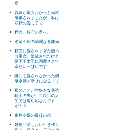
様
義妹が聖女だからと婚約
破棄されましたが、私は
妖精の愛し子です
拝啓、桜守の君へ。
絶望令嬢の華麗なる離婚
精霊に愛されすぎた腹ペ
コ聖女、追放されたけど
隣国王太子に溺愛されて
幸せいっぱいです
誰にも愛されなかった醜
穢令嬢が幸せになるまで
私のことが大好きな最強
騎士の夫が、二度目の人
生では塩対応なんです
が！？
傷物令嬢の最後の恋
処刑回避したい生き残り
聖女、侍女としてひっそ