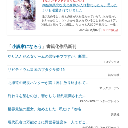
【セブンネットショッピング】
冷酷無慈悲な夫と身体が入れ替わったら、思った
よりも溺愛されていました
目が覚めると、夫と身体が入れ替わっていた?。入れ替わり
をきっかけに、ヴィルから愛されていることを知ったミア。
冷酷だと思っていた彼は、ちょっと天然で不器用な、一途...
2026年08月07日
￥1320(税込)
「
小説家になろう
」書籍化作品新刊
やり込んだ乙女ゲームの悪役モブですが、断罪...
TOブックス
リビティウム皇国のブタクサ姫 15
新紀元社
北海道の現役ハンターが異世界に放り込まれて...
マッグガーデン
終わりを望むのは、罪かしら 婚約破棄された...
KADOKAWA/エンターブレイン
世界最強の魔女、始めました ~私だけ『攻略...
講談社
現代忍者は万能ゆえに異世界迷宮を一人でどこ...
株式会社ブシロードワークス