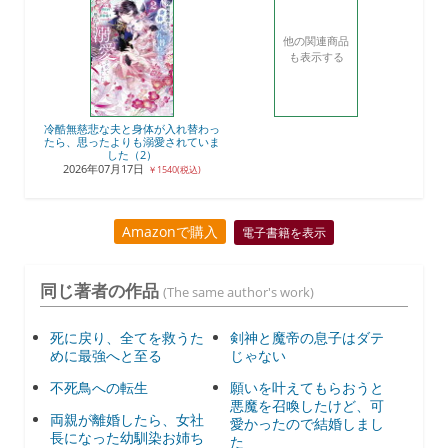
他の関連商品
も表示する
冷酷無慈悲な夫と身体が入れ替わっ
たら、思ったよりも溺愛されていま
した（2）
2026年07月17日
￥1540(税込)
Amazonで購入
電子書籍を表示
同じ著者の作品
(The same author's work)
死に戻り、全てを救うた
剣神と魔帝の息子はダテ
めに最強へと至る
じゃない
不死鳥への転生
願いを叶えてもらおうと
悪魔を召喚したけど、可
両親が離婚したら、女社
愛かったので結婚しまし
長になった幼馴染お姉ち
た