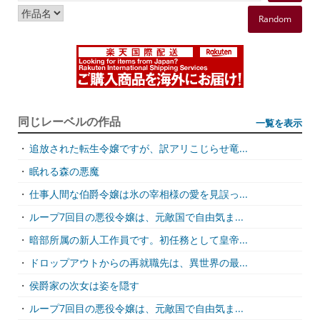
Random
同じレーベルの作品
一覧を表示
・
追放された転生令嬢ですが、訳アリこじらせ竜...
・
眠れる森の悪魔
・
仕事人間な伯爵令嬢は氷の宰相様の愛を見誤っ...
・
ループ7回目の悪役令嬢は、元敵国で自由気ま...
・
暗部所属の新人工作員です。初任務として皇帝...
・
ドロップアウトからの再就職先は、異世界の最...
・
侯爵家の次女は姿を隠す
・
ループ7回目の悪役令嬢は、元敵国で自由気ま...