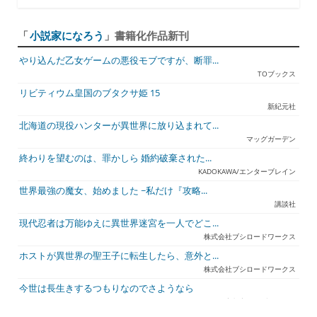
「
小説家になろう
」書籍化作品新刊
やり込んだ乙女ゲームの悪役モブですが、断罪...
TOブックス
リビティウム皇国のブタクサ姫 15
新紀元社
北海道の現役ハンターが異世界に放り込まれて...
マッグガーデン
終わりを望むのは、罪かしら 婚約破棄された...
KADOKAWA/エンターブレイン
世界最強の魔女、始めました ~私だけ『攻略...
講談社
現代忍者は万能ゆえに異世界迷宮を一人でどこ...
株式会社ブシロードワークス
ホストが異世界の聖王子に転生したら、意外と...
株式会社ブシロードワークス
今世は長生きするつもりなのでさようなら
宇都宮ケーブルテレビ