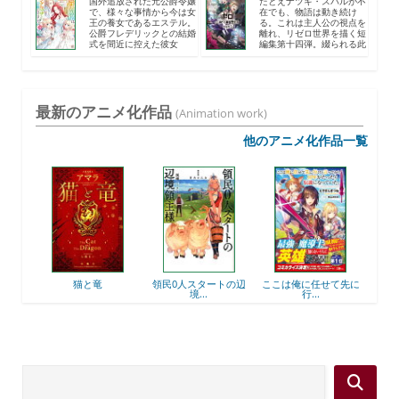
国外追放された元公爵令嬢
たとえナツキ・スバルが不
で、様々な事情から今は女
在でも、物語は動き続け
王の養女であるエステル。
る。これは主人公の視点を
公爵フレデリックとの結婚
離れ、リゼロ世界を描く短
式を間近に控えた彼女
編集第十四弾。綴られる此
は、...
度...
最新のアニメ化作品
(Animation work)
他のアニメ化作品一覧
後衛
猫と竜
領民0人スタートの辺
ここは俺に任せて先に
最強
境...
行...