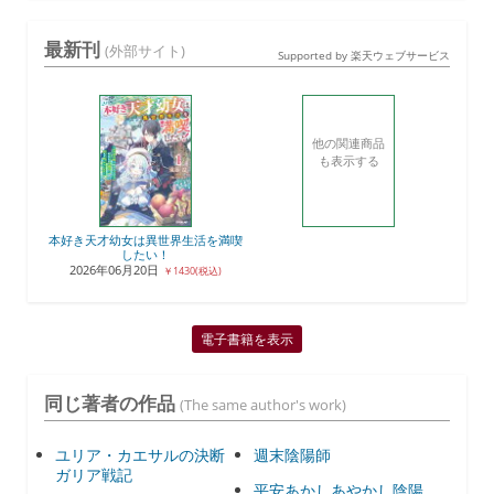
最新刊
(外部サイト)
Supported by 楽天ウェブサービス
他の関連商品
も表示する
本好き天才幼女は異世界生活を満喫
したい！
2026年06月20日
￥1430(税込)
電子書籍を表示
同じ著者の作品
(The same author's work)
ユリア・カエサルの決断
週末陰陽師
ガリア戦記
平安あかしあやかし陰陽