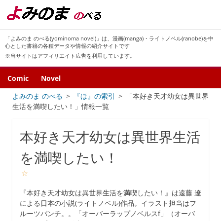
「よみのま のべる(yominoma novel)」は、漫画(manga)・ライトノベル(ranobe)を中
心とした書籍の各種データや情報の紹介サイトです
※当サイトはアフィリエイト広告を利用しています。
Comic
Novel
よみのま のべる
『ほ』の索引
「本好き天才幼女は異世界
生活を満喫したい！」情報一覧
本好き天才幼女は異世界生活
を満喫したい！
☆
『本好き天才幼女は異世界生活を満喫したい！』は遠藤 遼
による日本の小説(ライトノベル)作品。イラスト担当はフ
ルーツパンチ。。「オーバーラップノベルスf」（オーバ