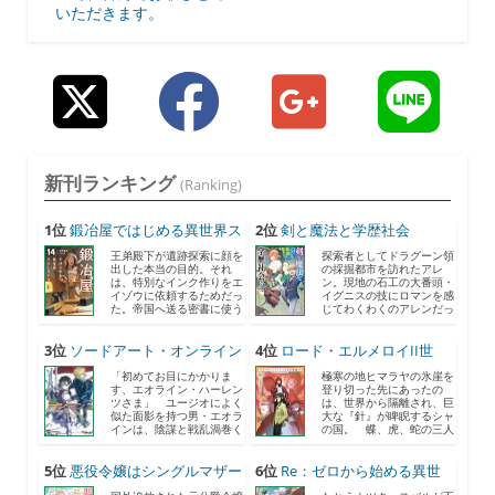
いただきます。
新刊ランキング
(Ranking)
1位
鍛冶屋ではじめる異世界ス
2位
剣と魔法と学歴社会
ロ...
8 〜...
王弟殿下が遺跡探索に顔を
探索者としてドラグーン領
出した本当の目的。それ
の採掘都市を訪れたアレ
は、特別なインク作りをエ
ン。現地の石工の大番頭・
イゾウに依頼するためだっ
イグニスの技にロマンを感
た。帝国へ送る密書に使う
じてわくわくのアレンだっ
と...
た...
3位
ソードアート・オンライン
4位
ロード・エルメロイII世
2...
の...
「初めてお目にかかりま
極寒の地ヒマラヤの氷崖を
す、エオライン・ハーレン
登り切った先にあったの
ツさま」 ユージオによく
は、世界から隔離され、巨
似た面影を持つ男・エオラ
大な『針』が睥睨するシャ
インは、陰謀と戦乱渦巻く
の国。 蝶、虎、蛇の三人
《...
の...
5位
悪役令嬢はシングルマザー
6位
Re：ゼロから始める異世
に...
界...