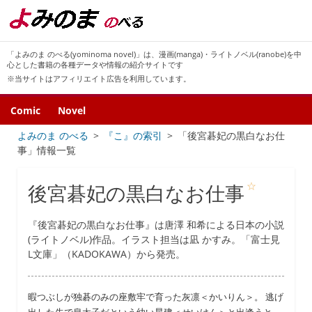
「よみのま のべる(yominoma novel)」は、漫画(manga)・ライトノベル(ranobe)を中
心とした書籍の各種データや情報の紹介サイトです
※当サイトはアフィリエイト広告を利用しています。
Comic
Novel
よみのま のべる
『こ』の索引
「後宮碁妃の黒白なお仕
事」情報一覧
☆
後宮碁妃の黒白なお仕事
『後宮碁妃の黒白なお仕事』は唐澤 和希による日本の小説
(ライトノベル)作品。イラスト担当は凪 かすみ。「富士見
L文庫」（KADOKAWA）から発売。
暇つぶしが独碁のみの座敷牢で育った灰凛＜かいりん＞。 逃げ