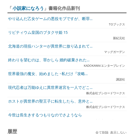
「
小説家になろう
」書籍化作品新刊
やり込んだ乙女ゲームの悪役モブですが、断罪...
TOブックス
リビティウム皇国のブタクサ姫 15
新紀元社
北海道の現役ハンターが異世界に放り込まれて...
マッグガーデン
終わりを望むのは、罪かしら 婚約破棄された...
KADOKAWA/エンターブレイン
世界最強の魔女、始めました ~私だけ『攻略...
講談社
現代忍者は万能ゆえに異世界迷宮を一人でどこ...
株式会社ブシロードワークス
ホストが異世界の聖王子に転生したら、意外と...
株式会社ブシロードワークス
今世は長生きするつもりなのでさようなら
宇都宮ケーブルテレビ
ジュリとエレナの森の相談所 ~付与の力であ...
履歴
全て削除
表示しない