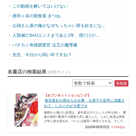
・
この動画を解いてはいけない
・
雑司ヶ谷の朝食屋 きつね
・
お姉さん派の俺がなぜちっちゃい君を好きにな...
・
人類滅亡BADエンドまであと2年、僕だけが...
・
バチカン奇跡調査官 法王の魔導書
・
先生、今日から同い年ですね？
各書店の検索結果
(外部サイト)
再検索
【セブンネットショッピング】
後宮碁妃の黒白なお仕事 元弟子の皇帝に溺愛さ
れて、しのぐのが大変です
毒親から逃げた灰凛は、途中皇太子だという少年を拾い、囲
碁の師匠×愛弟子の関係で共に暮らした。しかし灰凛は突然
少年に命を狙われ、ついには後宮へ身売りされる。そして...
2026年08月05日
￥990(税込)