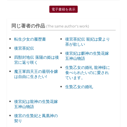
電子書籍を表示
同じ著者の作品
(The same author's work)
転生少女の履歴書
後宮茶妃伝 寵妃は愛より
茶が欲しい
後宮茶妃伝
後宮妃は麒神の生贄花嫁
四獣封地伝 落陽の姫は後
五神山物語
宮に返り咲く
生贄乙女の婚礼 龍神様に
魔王軍四天王の最弱令嬢
食べられたいのに愛され
は自由に生きたい!
ています。
生贄乙女の婚礼
後宮妃は龍神の生贄花嫁
五神山物語
後宮の生贄妃と鳳凰神の
契り