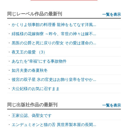
同じレーベル作品の最新刊
一覧を表示
・
かくりよ領事館の料理番 龍神をもてなす洋風...
・
緋狐様の花嫁御寮 ～昨今、常世の神々は嫁不...
・
黒医の公爵と死に戻りの聖女 その愛は運命の...
・
夜叉王の最愛 （3）
・
あなたを“幸福”にする事故物件
・
如月夫妻の春夏秋冬
・
後宮の双子星 氷の官吏はお飾り皇帝を甘やか...
・
大公妃様のお気に召すまま
同じ出版社作品の最新刊
一覧を表示
・
王家公認、偽聖女です
・
エンデュミオンと猫の舌 異世界製本屋の長閑...