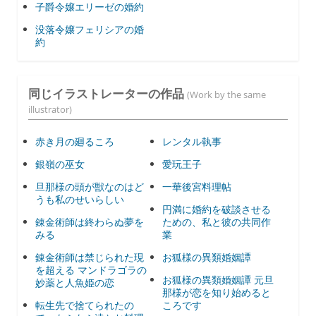
子爵令嬢エリーゼの婚約
没落令嬢フェリシアの婚
約
同じイラストレーターの作品
(Work by the same
illustrator)
赤き月の廻るころ
レンタル執事
銀嶺の巫女
愛玩王子
旦那様の頭が獣なのはど
一華後宮料理帖
うも私のせいらしい
円満に婚約を破談させる
錬金術師は終わらぬ夢を
ための、私と彼の共同作
みる
業
錬金術師は禁じられた現
お狐様の異類婚姻譚
を超える マンドラゴラの
お狐様の異類婚姻譚 元旦
妙薬と人魚姫の恋
那様が恋を知り始めると
転生先で捨てられたの
ころです