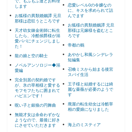
で、もふもふ達とお料理
恋愛レベル0の令嬢なの
します
に、キスを求められて詰
お狐様の異類婚姻譚 元旦
んでます
那様は恋狂うところです
お狐様の異類婚姻譚 元旦
天才幼女錬金術師に転生
那様は元嫁様を盗むとこ
したら、冷酷侯爵様が溺
ろです
愛パパにチェンジしまし
帝都の鶴
た！
あやかし和風シンデレラ
龍の娘と空の騎士
短編集
ノベルアンソロジー◆溺
召喚ミスから始まる後宮
愛編
スパイ生活
完全別居の契約婚です
王子様と結婚するには綺
が、氷の宰相様と愛する
麗な薔薇が必要のようで
モフモフたちに囲まれて
す
ハピエンです！
廃屋の転生幼女は冷酷宰
呪い子と銀狼の円舞曲
相の愛娘になりました
無能才女は余命わずかな
ようなので、最後に好き
海上のミスティア
にさせていただきます