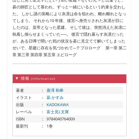
出した先で皇太子だという幼い星建＜せいけん＞と出逢うと、
碁の師匠として慕われ、ずっと一緒にいるという約束を交わし
た。 しかし謎の策略により灰凛は命を狙われ、離れ離れとなっ
てしまう。 それから10 年後、後宮へ身売りされた灰凛が目に
したのは、皇帝となった星建。 そして彼は、突然消えた灰凛に
執着し拗らせまくっていた──。 後宮で隠れ暮らす灰凛だった
が、ある日噂で聞いた戦の状況を碁に見立てて解いてしまった
せいで、星建に存在を気づかれて─ !? プロローグ 第一章 第二
章 第三章 第四章 第五章 エピローグ
▼ 情報
(Information)
著者
：
唐澤 和希
イラスト
：
凪 かすみ
出版
：
KADOKAWA
レーベル
：
富士見L文庫
ISBN
：
9784040764009
最新刊
：
1巻