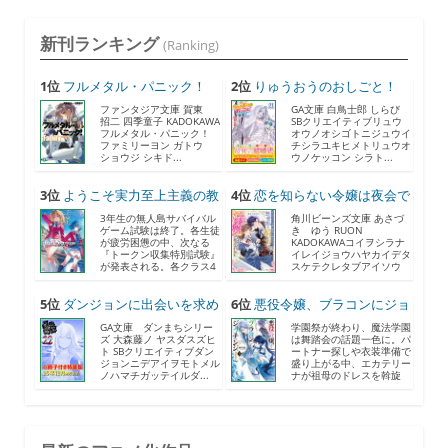
新刊ランキング
(Ranking)
1位
フルメタル・パニック！
2位
りゅうおうのおしごと！
F...
21...
ファンタジア文庫 賀東
GA文庫 白鳥士郎 しらび
招二 四季童子 KADOKAWA
SBクリエイティブリュウ
フルメタル・パニック！
オウノオシゴトニジュウイ
ファミリーヨン ガトウ
チシラユキヒメトリュウオ
ショウジ シキド...
ウノケッコン シラト...
3位
ようこそ実力至上主義の教
4位
恋を知らない令嬢は夜会で
室...
助...
3年生の無人島サバイバル
角川ビーンズ文庫 あさづ
ゲーム試験は終了。各生徒
き ゆう RUON
が疲労困憊の中、次なる
KADOKAWAコイヲシラナ
『トークン収集特別試験』
イレイジョウハヤカイデタ
が発表される。各クラス4
スケテクレタブアイソウ
人...
ナ...
5位
ダンジョンに出会いを求め
6位
悪役令嬢、ブラコンにジョ
る...
ブ...
GA文庫 ダンまちシリー
学園祭が終わり、魔法学園
ズ 大森藤ノ ヤスダスズヒ
は舞踏会の話題一色に。パ
ト SBクリエイティブダン
ートナー探しや衣装準備で
ジョンニデアイヲモトメル
盛り上がる中、エカテリー
ノハマチガッテイルダ...
ナが祖母のドレスを斡旋
す...