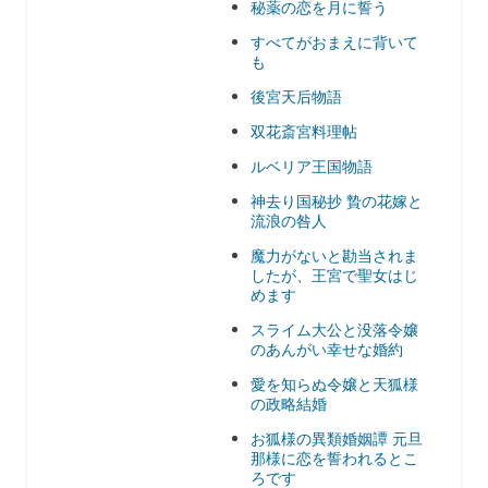
秘薬の恋を月に誓う
すべてがおまえに背いて
も
後宮天后物語
双花斎宮料理帖
ルベリア王国物語
神去り国秘抄 贄の花嫁と
流浪の咎人
魔力がないと勘当されま
したが、王宮で聖女はじ
めます
スライム大公と没落令嬢
のあんがい幸せな婚約
愛を知らぬ令嬢と天狐様
の政略結婚
お狐様の異類婚姻譚 元旦
那様に恋を誓われるとこ
ろです