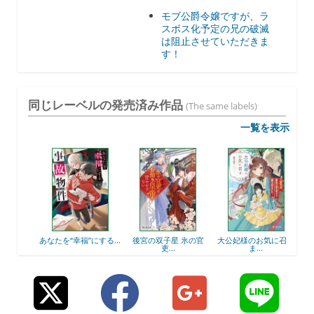
モブ公爵令嬢ですが、ラ
スボス化予定の兄の破滅
は阻止させていただきま
す！
同じレーベルの発売済み作品
(The same labels)
一覧を表示
（3）
あなたを“幸福”にする...
後宮の双子星 氷の官
大公妃様のお気に召す
偽装
吏...
ま...