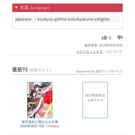
▼ 言語
(Language)
Japanese
：
koukyuu gohino kokubyakuna oshigoto
0
最終更新 2026年05月30日
★
をリセットする
★
について
最新刊
(外部サイト)
Supported by 楽天ウェブサービス
他の関連商品
も表示する
後宮碁妃の黒白なお仕事
2026年06月15日
￥990(税込)