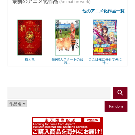
最新のアニメ化作品
(Animation work)
他のアニメ化作品一覧
後衛
猫と竜
領民0人スタートの辺
ここは俺に任せて先に
最強
境...
行...
Random