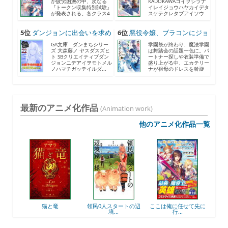
が疲労困憊の中、次なる
KADOKAWAコイヲシラナ
『トークン収集特別試験』
イレイジョウハヤカイデタ
が発表される。各クラス4
スケテクレタブアイソウ
人...
ナ...
5位
ダンジョンに出会いを求め
6位
悪役令嬢、ブラコンにジョ
る...
ブ...
GA文庫 ダンまちシリー
学園祭が終わり、魔法学園
ズ 大森藤ノ ヤスダスズヒ
は舞踏会の話題一色に。パ
ト SBクリエイティブダン
ートナー探しや衣装準備で
ジョンニデアイヲモトメル
盛り上がる中、エカテリー
ノハマチガッテイルダ...
ナが祖母のドレスを斡旋
す...
最新のアニメ化作品
(Animation work)
他のアニメ化作品一覧
後衛
猫と竜
領民0人スタートの辺
ここは俺に任せて先に
最強
境...
行...