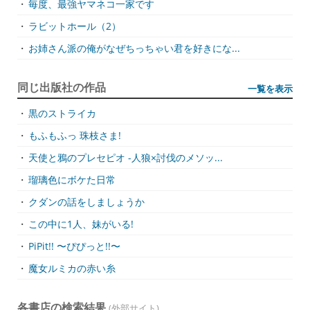
・
毎度、最強ヤマネコ一家です
・
ラビットホール（2）
・
お姉さん派の俺がなぜちっちゃい君を好きにな...
同じ出版社の作品
一覧を表示
・
黒のストライカ
・
もふもふっ 珠枝さま!
・
天使と鴉のプレセピオ -人狼×討伐のメソッ...
・
瑠璃色にボケた日常
・
クダンの話をしましょうか
・
この中に1人、妹がいる!
・
PiPit!! 〜ぴぴっと!!〜
・
魔女ルミカの赤い糸
各書店の検索結果
(外部サイト)