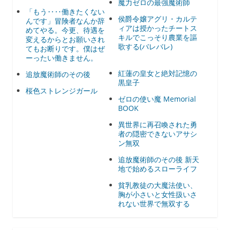
魔力ゼロの最強魔術師
「もう‥‥働きたくない
侯爵令嬢アグリ・カルテ
んです」冒険者なんか辞
ィアは授かったチートス
めてやる。今更、待遇を
キルでこっそり農業を謳
変えるからとお願いされ
歌する(バレバレ)
てもお断りです。僕はぜ
ーったい働きません。
紅蓮の皇女と絶対記憶の
追放魔術師のその後
黒皇子
桜色ストレンジガール
ゼロの使い魔 Memorial
BOOK
異世界に再召喚された勇
者の隠密できないアサシ
ン無双
追放魔術師のその後 新天
地で始めるスローライフ
貧乳教徒の大魔法使い、
胸が小さいと女性扱いさ
れない世界で無双する