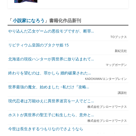
「
小説家になろう
」書籍化作品新刊
やり込んだ乙女ゲームの悪役モブですが、断罪...
TOブックス
リビティウム皇国のブタクサ姫 15
新紀元社
北海道の現役ハンターが異世界に放り込まれて...
マッグガーデン
終わりを望むのは、罪かしら 婚約破棄された...
KADOKAWA/エンターブレイン
世界最強の魔女、始めました ~私だけ『攻略...
講談社
現代忍者は万能ゆえに異世界迷宮を一人でどこ...
株式会社ブシロードワークス
ホストが異世界の聖王子に転生したら、意外と...
株式会社ブシロードワークス
今世は長生きするつもりなのでさようなら
宇都宮ケーブルテレビ