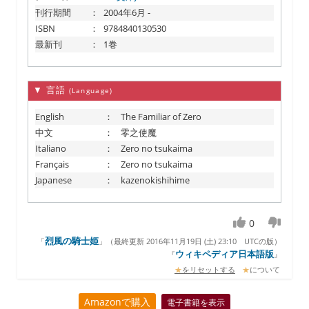
刊行期間
：
2004年6月 -
ISBN
：
9784840130530
最新刊
：
1巻
▼ 言語
(Language)
English
：
The Familiar of Zero
中文
：
零之使魔
Italiano
：
Zero no tsukaima
Français
：
Zero no tsukaima
Japanese
：
kazenokishihime
0
烈風の騎士姫
「
」（
最終更新 2016年11月19日 (土) 23:10
UTCの版）
ウィキペディア日本語版
『
』
★
をリセットする
★
について
Amazonで購入
電子書籍を表示