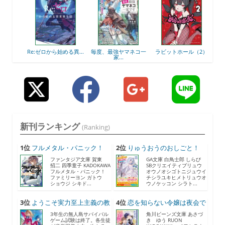
7）
Re:ゼロから始める異...
毎度、最強ヤマネコ一
ラビットホール（2）
お姉
家...
新刊ランキング
(Ranking)
1位
フルメタル・パニック！
2位
りゅうおうのおしごと！
F...
21...
ファンタジア文庫 賀東
GA文庫 白鳥士郎 しらび
招二 四季童子 KADOKAWA
SBクリエイティブリュウ
フルメタル・パニック！
オウノオシゴトニジュウイ
ファミリーヨン ガトウ
チシラユキヒメトリュウオ
ショウジ シキド...
ウノケッコン シラト...
3位
ようこそ実力至上主義の教
4位
恋を知らない令嬢は夜会で
室...
助...
3年生の無人島サバイバル
角川ビーンズ文庫 あさづ
ゲーム試験は終了。各生徒
き ゆう RUON