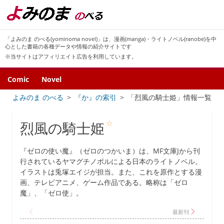
「よみのま のべる(yominoma novel)」は、漫画(manga)・ライトノベル(ranobe)を中
心とした書籍の各種データや情報の紹介サイトです
※当サイトはアフィリエイト広告を利用しています。
Comic
Novel
よみのま のべる
『か』の索引
「烈風の騎士姫」情報一覧
☆
烈風の騎士姫
『ゼロの使い魔』（ゼロのつかいま）は、MF文庫Jから刊
行されているヤマグチノボルによる日本のライトノベル。
イラストは兎塚エイジが担当。また、これを原作とする漫
画、テレビアニメ、ゲーム作品である。略称は「ゼロ
魔」、「ゼロ使」。