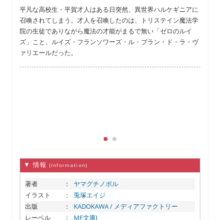
平凡な高校生・平賀才人はある日突然、異世界ハルケギニアに
召喚されてしまう。才人を召喚したのは、トリステイン魔法学
院の生徒でありながら魔法の才能がまるで無い「ゼロのルイ
ズ」こと、ルイズ・フランソワーズ・ル・ブラン・ド・ラ・ヴ
ァリエールだった。
▼ 情報
(Information)
著者
：
ヤマグチノボル
イラスト
：
兎塚エイジ
出版
：
KADOKAWA / メディアファクトリー
レーベル
：
MF文庫J