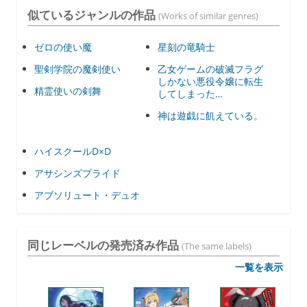
似ているジャンルの作品
(Works of similar genres)
ゼロの使い魔
星刻の竜騎士
聖剣学院の魔剣使い
乙女ゲームの破滅フラグ
しかない悪役令嬢に転生
精霊使いの剣舞
してしまった…
神は遊戯に飢えている。
ハイスクールD×D
アサシンズプライド
アブソリュート・デュオ
同じレーベルの発売済み作品
(The same labels)
一覧を表示