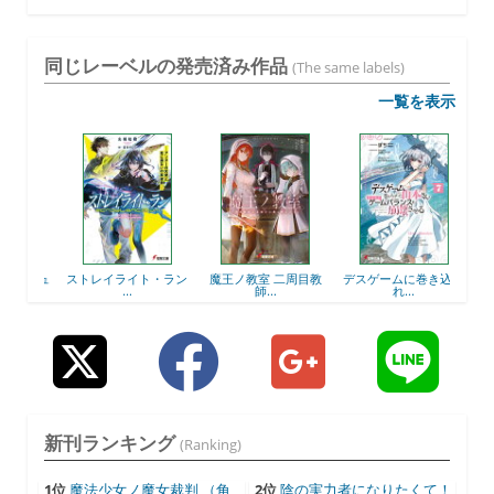
同じレーベルの発売済み作品
(The same labels)
一覧を表示
ーチュ
ストレイライト・ラン
魔王ノ教室 二周目教
デスゲームに巻き込ま
ヤエ
...
師...
れ...
新刊ランキング
(Ranking)
1位
魔法少女ノ魔女裁判 （角
2位
陰の実力者になりたくて！