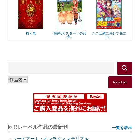
後衛
猫と竜
領民0人スタートの辺
ここは俺に任せて先に
最強
境...
行...
Random
同じレーベル作品の最新刊
一覧を表示
・
ソードアート・オンライン マテリアル