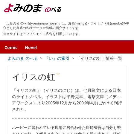
「よみのま のべる(yominoma novel)」は、漫画(manga)・ライトノベル(ranobe)を中
心とした書籍の各種データや情報の紹介サイトです
※当サイトはアフィリエイト広告を利用しています。
Comic
Novel
よみのま のべる
『い』の索引
「イリスの虹」情報一覧
☆
イリスの虹
『イリスの虹』（イリスのにじ）は、七月隆文による日本
のライトノベル。イラストは平野克幸。電撃文庫（メディ
アワークス）より2005年12月から2006年4月にかけて刊行
された。
ハーピーに襲われている現場に居合わせた唐崎省吾は自分も襲