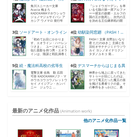
川...
...
角川スニーカー文庫
『シャドウガーデン』を率
Acacia 梅まろ
いる七陰の第一席アルファ
KADOKAWAマホウショウ
ーー彼女の故郷・エルフの
ジョノマジョサイバン ア
国の王が急死し、次代の王
カシア ウメマロ 発行年
を決める王位継承戦の開
月...
催...
3位
ソードアート・オンライン
4位
幼馴染同窓廻 （PASH！...
2...
「初めてお目にかかりま
PASH！文庫 吉野おいなり
す、エオライン・ハーレン
君 ただのゆきこ 主婦と生
ツさま」 ユージオによく
活社オサナナジミドウソウ
似た面影を持つ男・エオラ
カイ ヨシノオイナリクン
インは、陰謀と戦乱渦巻く
タダノユキコ 発...
《...
5位
続・魔法科高校の劣等生
6位
デスマーチからはじまる異
メ...
世...
電撃文庫 佐島 勤 石田
神界から地上に戻ってきた
可奈 KADOKAWAゾク・マ
サトゥーが目にしたのは、
ホウカコウコウノレットウ
かつて竜王だった魔王の首
セイ メイジアン・カンパ
を掲げる勇者リクの姿。そ
ニー ジュウニ ...
の事件をきっかけに、勇
者...
最新のアニメ化作品
(Animation work)
他のアニメ化作品一覧