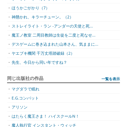
・
ほうかごがかり（7）
・
神懸かれ、キラーチューン。（2）
・
ストレイライト・ラン -アンダーの天使と死...
・
魔王ノ教室 二周目教師は生徒を二度と死なせ...
・
デスゲームに巻き込まれた山本さん、気ままに...
・
ヤエブキ機関 千万丈塔踏破録（2）
・
先生、今日から同い年ですね？
同じ出版社の作品
一覧を表示
・
マグダラで眠れ
・
E.G.コンバット
・
アリソン
・
はたらく魔王さま！ ハイスクールN！
・
魔人執行官 インスタント・ウィッチ