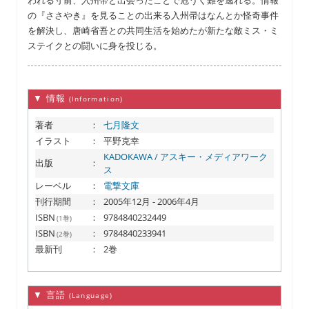
われる寸前、入州帚と出会ったことで危うく難を逃れる。情報
の『ささやき』を見ることの出来る入州帚はなんとか怪奇事件
を解決し、唐崎省吾との共同生活を始めたが新たな敵ミス・ミ
ステイクとの闘いに身を投じる。
▼ 情報
(Information)
著者
：
七月隆文
イラスト
：
平野克幸
KADOKAWA / アスキー・メディアワーク
出版
：
ス
レーベル
：
電撃文庫
刊行期間
：
2005年12月 - 2006年4月
ISBN
：
9784840232449
(1巻)
ISBN
：
9784840233941
(2巻)
最新刊
：
2巻
▼ 言語
(Language)