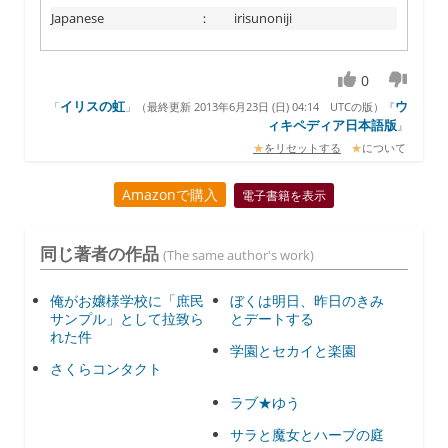
Japanese
：
irisunoniji
0
イリスの虹
ウ
「
」（
最終更新 2013年6月23日 (日) 04:14
UTCの版）『
ィキペディア日本語版
』
★
をリセットする
★
について
Amazonで購入
電子書籍を表示
同じ著者の作品
(The same author's work)
俺がお嬢様学校に「庶民
ぼくは明日、昨日のきみ
サンプル」として拉致ら
とデートする
れた件
学園とセカイと楽園
さくらコンタクト
ラブ★ゆう
サラと魔女とハーブの庭