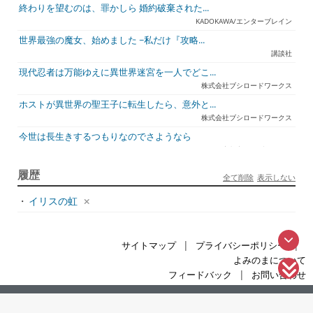
終わりを望むのは、罪かしら 婚約破棄された...
KADOKAWA/エンターブレイン
世界最強の魔女、始めました ~私だけ『攻略...
講談社
現代忍者は万能ゆえに異世界迷宮を一人でどこ...
株式会社ブシロードワークス
ホストが異世界の聖王子に転生したら、意外と...
株式会社ブシロードワークス
今世は長生きするつもりなのでさようなら
宇都宮ケーブルテレビ
ジュリとエレナの森の相談所 ~付与の力であ...
履歴
全て削除
表示しない
一二三書房
・
イリスの虹
天才悪女は嘘を見破る2
一迅社
アラフォーおっさんはスローライフの夢を見る...
|
|
サイトマップ
プライバシーポリシー
ホビージャパン
よみのまについて
死神騎士様との間に双子を授かりました2
|
フィードバック
お問い合わせ
TOブックス
悪役令嬢、ブラコンにジョブチェンジします9
本サイトで使用されている情報は、全て情報元の規約に準じます。
Supported by 楽天ウェブサービス
|
©2016-
よみのま
.
KADOKAWA/角川書店